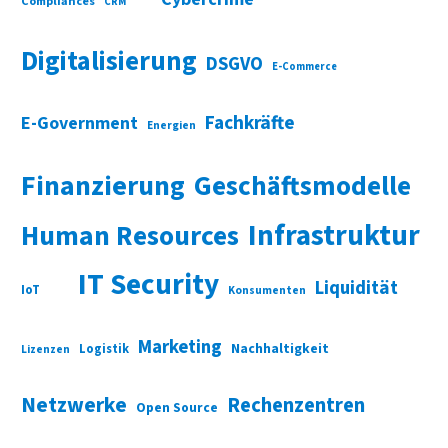
Compliances
CRM
Digitalisierung
DSGVO
E-Commerce
Fachkräfte
E-Government
Energien
Finanzierung
Geschäftsmodelle
Infrastruktur
Human Resources
IT Security
Liquidität
IoT
Konsumenten
Marketing
Nachhaltigkeit
Logistik
Lizenzen
Netzwerke
Rechenzentren
Open Source