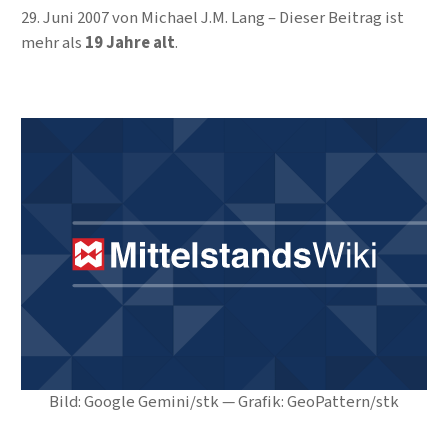
29. Juni 2007
von
Michael J.M. Lang
Dieser Beitrag ist
mehr als
19 Jahre alt
.
Bild: Google Gemini/stk — Grafik: GeoPattern/stk