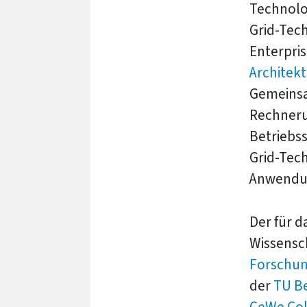
Technolo
Grid-Tech
Enterpris
Architek
Gemeinsa
Rechneru
Betriebs
Grid-Tec
Anwendu
Der für d
Wissensc
Forschun
der
TU Be
CeWe Col