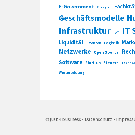
Fachkrä
E-Government
Energien
Geschäftsmodelle
H
Infrastruktur
IT 
IoT
Liquidität
Mark
Logistik
Lizenzen
Netzwerke
Rech
Open Source
Software
Start-up
Steuern
Technol
Weiterbildung
just 4 business
Datenschutz
Impress