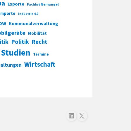
pa
Exporte
Fachkräftemangel
Importe
Industrie 4.0
ow
Kommunalverwaltung
bilgeräte
Mobilität
itik
Politik
Recht
Studien
Termine
Wirtschaft
taltungen
Folgen Sie uns auf LinkedIn
Folgen Sie uns auf X (Twitter)