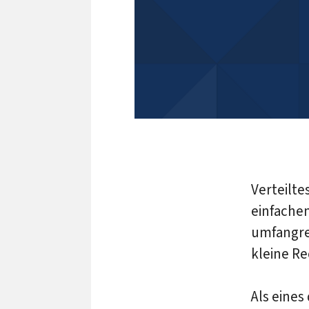
Verteilt
einfachen
umfangrei
kleine Re
Als eines