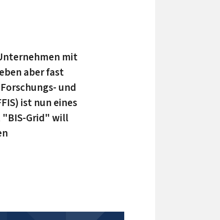
 Unternehmen mit
eben aber fast
 Forschungs- und
IS) ist nun eines
 "BIS-Grid" will
en