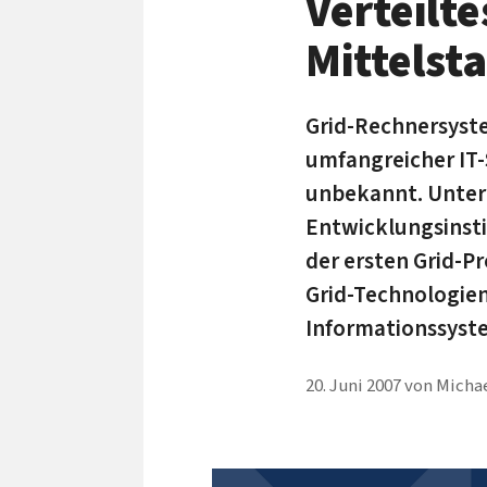
Verteilt
Mittelst
Grid-Rechnersyst
umfangreicher IT-
unbekannt. Unter 
Entwicklungsinsti
der ersten Grid-Pr
Grid-Technologien
Informationssyst
20. Juni 2007
von
Michae