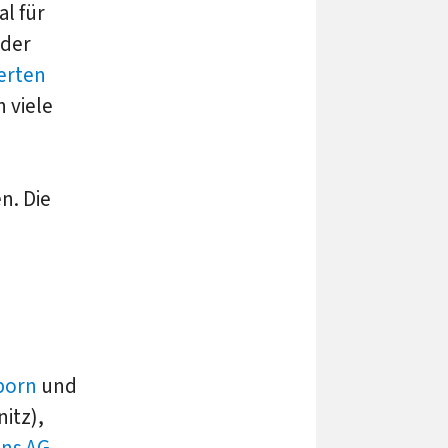
l für
 der
ierten
 viele
n. Die
born
und
itz),
ns AG