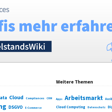
Weitere Themen
Cloud
Arbeitsmarkt
Data
Compliances
CRM
Ausb
Apps
ung
DSGVO
Di
Cloud Computing
Datenschutz
E-Commerce