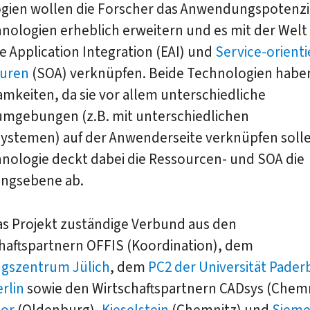
gien wollen die Forscher das Anwendungspotenzia
nologien erheblich erweitern und es mit der Welt
e Application Integration (EAI) und
Service-orient
turen
(SOA) verknüpfen. Beide Technologien haben
mkeiten, da sie vor allem unterschiedliche
mgebungen (z.B. mit unterschiedlichen
systemen) auf der Anwenderseite verknüpfen solle
hnologie deckt dabei die Ressourcen- und SOA die
ngsebene ab.
as Projekt zuständige Verbund aus den
haftspartnern OFFIS (Koordination), dem
gszentrum Jülich
, dem
PC2 der Universität Pader
rlin
sowie den Wirtschaftspartnern CADsys (Chemn
or
(Oldenburg),
Kieselstein
(Chemnitz) und
Sieme