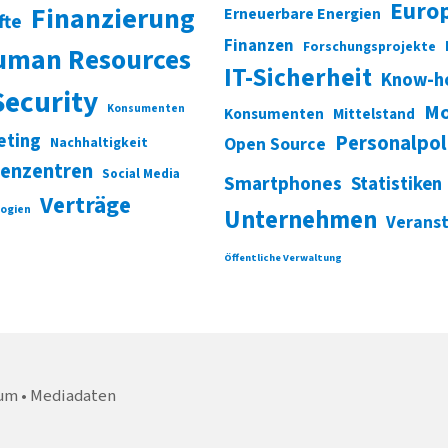
Euro
Finanzierung
Erneuerbare Energien
fte
Finanzen
Forschungsprojekte
uman Resources
IT-Sicherheit
Know-h
Security
Mo
Konsumenten
Konsumenten
Mittelstand
eting
Personalpol
Open Source
Nachhaltigkeit
enzentren
Social Media
Smartphones
Statistiken
Verträge
ogien
Unternehmen
Verans
Öffentliche Verwaltung
um
Mediadaten