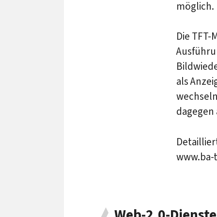
möglich.
Die TFT-M
Ausführun
Bildwiede
als Anzei
wechselnd
dagegen 
Detaillie
www.ba-t
Web-2.0-Dienste