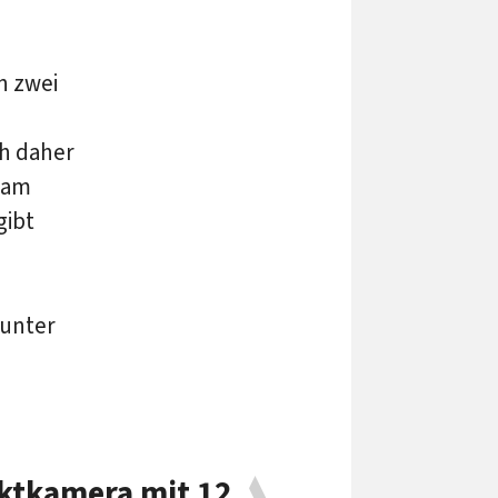
n zwei
ch daher
sam
gibt
 unter
tkamera mit 12