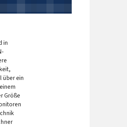
d in
N-
ere
eit,
l über ein
 einem
er Größe
onitoren
echnik
chner