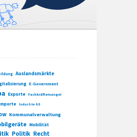
Auslandsmärkte
ildung
gitalisierung
E-Government
pa
Exporte
Fachkräftemangel
Importe
Industrie 4.0
ow
Kommunalverwaltung
bilgeräte
Mobilität
itik
Politik
Recht