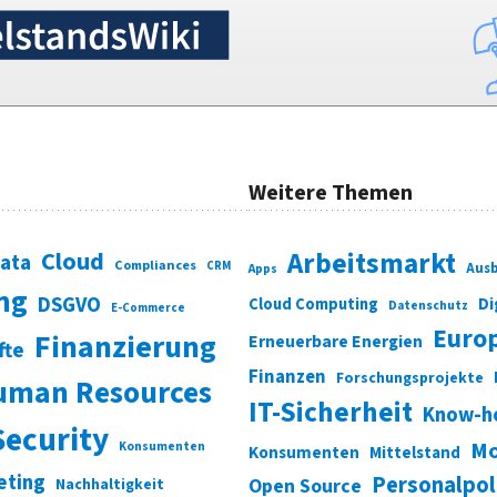
Weitere Themen
Cloud
Arbeitsmarkt
Data
Compliances
CRM
Ausb
Apps
ung
DSGVO
Di
Cloud Computing
Datenschutz
E-Commerce
Euro
Finanzierung
Erneuerbare Energien
fte
Finanzen
Forschungsprojekte
uman Resources
IT-Sicherheit
Know-h
Security
Mo
Konsumenten
Konsumenten
Mittelstand
eting
Personalpol
Open Source
Nachhaltigkeit