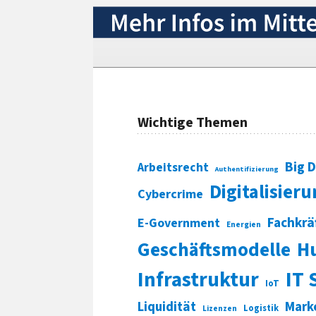
Wichtige Themen
Big 
Arbeitsrecht
Authentifizierung
Digitalisier
Cybercrime
Fachkrä
E-Government
Energien
Geschäftsmodelle
H
Infrastruktur
IT 
IoT
Liquidität
Mark
Logistik
Lizenzen