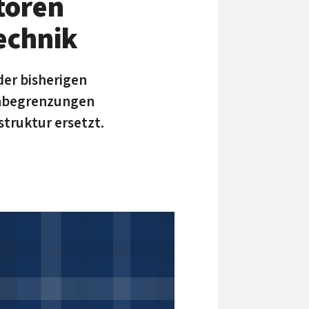
toren
echnik
der bisherigen
genbegrenzungen
truktur ersetzt.