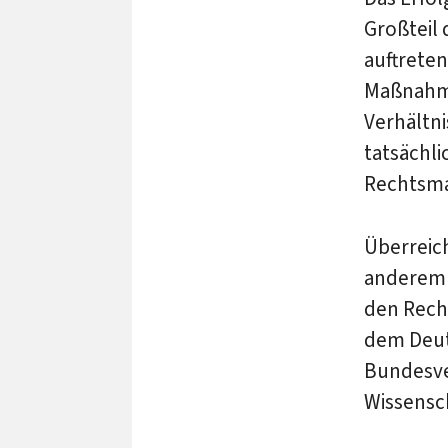
Großteil
auftreten
Maßnahme
Verhältn
tatsächl
Rechtsmar
Überreic
anderem 
den Rech
dem Deut
Bundesve
Wissensc