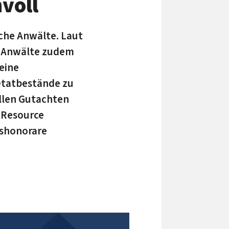
voll
sche Anwälte. Laut
r Anwälte zudem
 eine
etatbestände zu
ellen Gutachten
 Resource
gshonorare