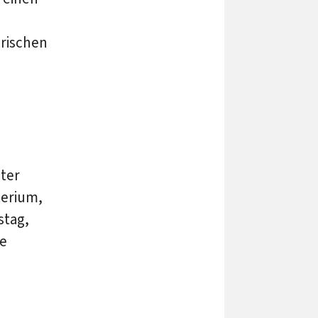
h
orischen
ter
terium,
stag,
le