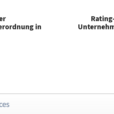
er
Rating
erordnung in
Unterneh