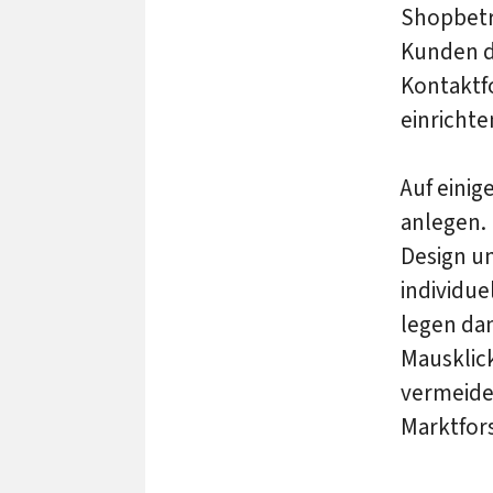
Shopbetre
Kunden da
Kontaktf
einrichte
Auf einig
anlegen. 
Design u
individue
legen dam
Mausklick
vermeide
Marktfor