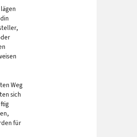
hlägen
ndin
teller,
oder
den
weisen
kten Weg
ten sich
ftig
ren,
rden für