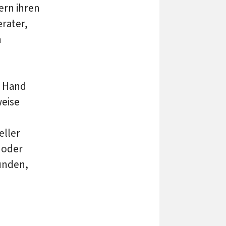
ern ihren
erater,
n
t Hand
weise
eller
 oder
unden,