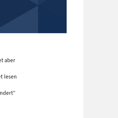
et aber
t lesen
ändert“