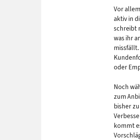
Vor allem
aktiv in 
schreibt 
was ihr a
missfällt
Kundenfo
oder Emp
Noch wähl
zum Anbie
bisher zu
Verbesser
kommt es
Vorschlä