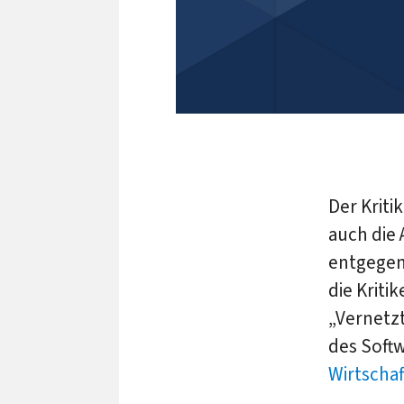
Der Kriti
auch die
entgegen
die Kriti
„Vernetz
des Soft
Wirtscha