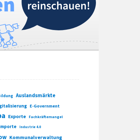
Auslandsmärkte
ildung
gitalisierung
E-Government
pa
Exporte
Fachkräftemangel
Importe
Industrie 4.0
ow
Kommunalverwaltung