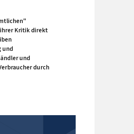
mtlichen"
rer Kritik direkt
iben
g und
Händler und
 Verbraucher durch