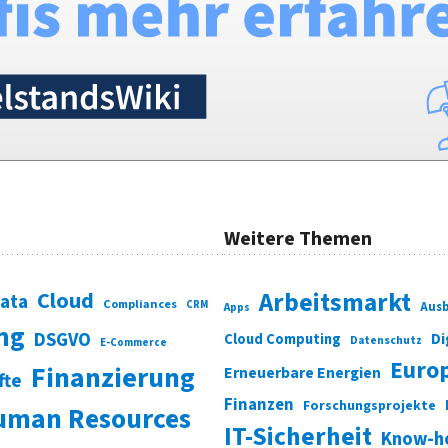
Weitere Themen
Cloud
Arbeitsmarkt
Data
Compliances
CRM
Ausb
Apps
ung
DSGVO
Di
Cloud Computing
Datenschutz
E-Commerce
Euro
Finanzierung
Erneuerbare Energien
fte
Finanzen
Forschungsprojekte
uman Resources
IT-Sicherheit
Know-h