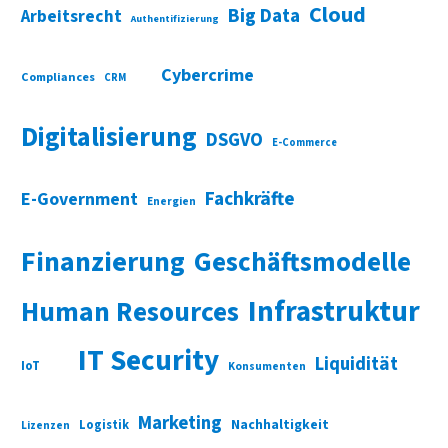
Cloud
Big Data
Arbeitsrecht
Authentifizierung
Cybercrime
Compliances
CRM
Digitalisierung
DSGVO
E-Commerce
Fachkräfte
E-Government
Energien
Finanzierung
Geschäftsmodelle
Infrastruktur
Human Resources
IT Security
Liquidität
IoT
Konsumenten
Marketing
Nachhaltigkeit
Logistik
Lizenzen