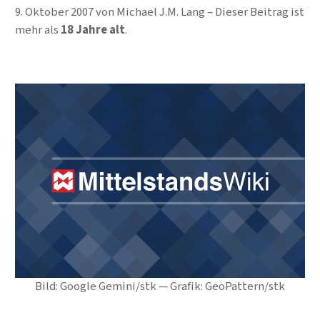
9. Oktober 2007
von
Michael J.M. Lang
Dieser Beitrag ist
mehr als
18 Jahre alt
.
Bild: Google Gemini/stk — Grafik: GeoPattern/stk