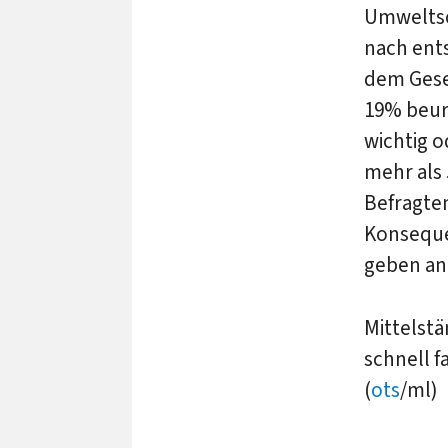
Umweltsc
nach ent
dem Gese
19% beurt
wichtig o
mehr als 
Befragten
Konseque
geben an
Mittelst
schnell f
(
ots
/ml)