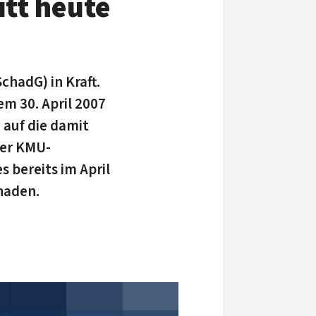
tt heute
hadG) in Kraft.
m 30. April 2007
 auf die damit
der KMU-
 bereits im April
haden.