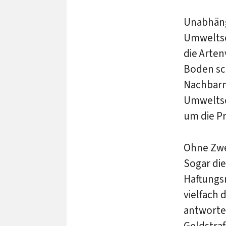
Unabhängi
Umweltsc
die Arten
Boden sch
Nachbarn
Umweltsc
um die P
Ohne Zwe
Sogar die
Haftungs
vielfach
antworte
Geldstraf