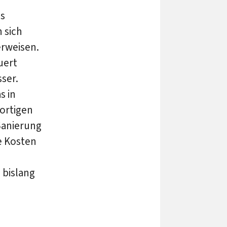
es
 sich
erweisen.
uert
ser.
s in
dortigen
Sanierung
ie Kosten
 bislang