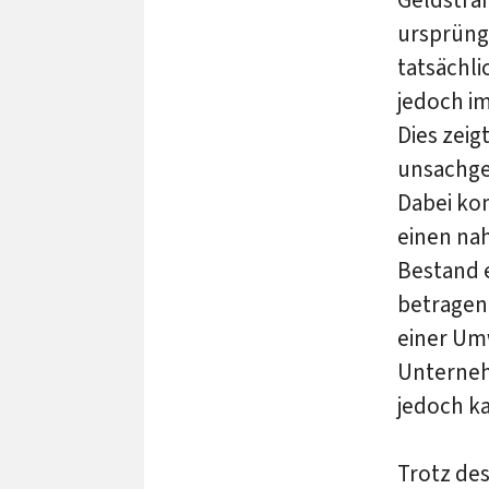
ursprüng
tatsächli
jedoch im
Dies zeig
unsachge
Dabei kom
einen nah
Bestand e
betragen 
einer Um
Unternehm
jedoch 
Trotz de