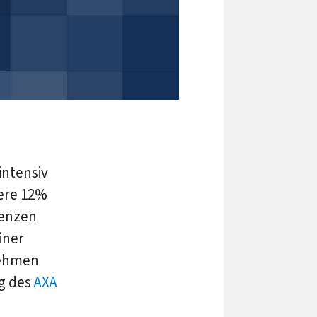
intensiv
ere 12%
uenzen
iner
nehmen
ag des
AXA