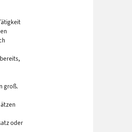
ätigkeit
den
ch
bereits,
n groß.
hätzen
satz oder