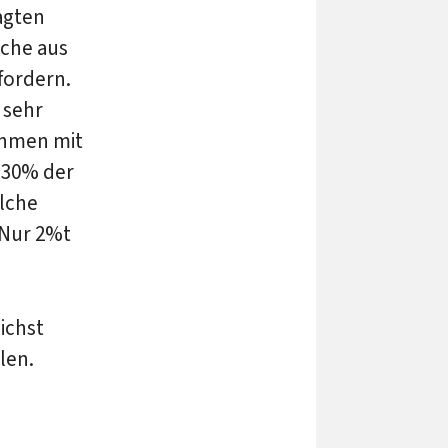
agten
che aus
fordern.
 sehr
ehmen mit
n 30% der
elche
 Nur 2%t
ichst
len.