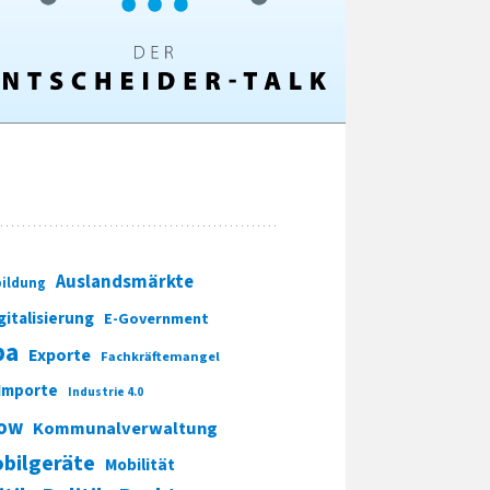
Auslandsmärkte
ildung
gitalisierung
E-Government
pa
Exporte
Fachkräftemangel
Importe
Industrie 4.0
ow
Kommunalverwaltung
bilgeräte
Mobilität