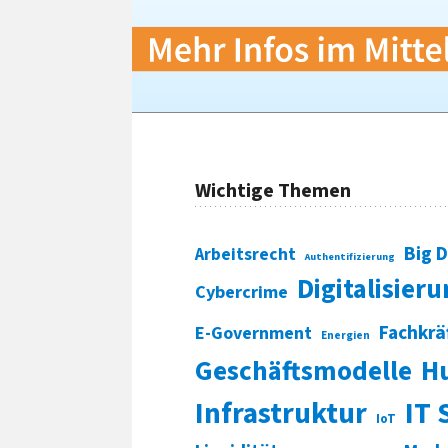
Wichtige Themen
Big 
Arbeitsrecht
Authentifizierung
Digitalisier
Cybercrime
Fachkrä
E-Government
Energien
Geschäftsmodelle
H
Infrastruktur
IT 
IoT