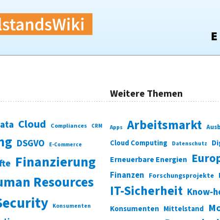
Weitere Themen
Cloud
Arbeitsmarkt
Data
Compliances
CRM
Ausb
Apps
ung
DSGVO
Di
Cloud Computing
Datenschutz
E-Commerce
Euro
Finanzierung
Erneuerbare Energien
fte
Finanzen
Forschungsprojekte
uman Resources
IT-Sicherheit
Know-h
Security
Mo
Konsumenten
Konsumenten
Mittelstand