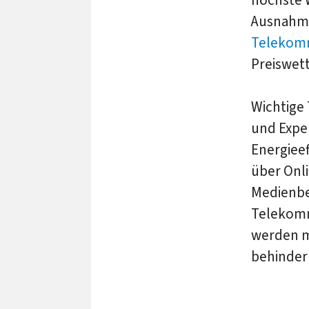
Ausnahme
Telekomm
Preiswett
Wichtige
und Expe
Energieef
über Onl
Medienbe
Telekomm
werden m
behindern