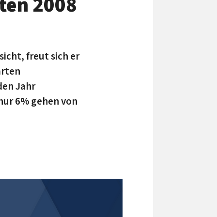
rten 2008
cht, freut sich er
arten
den Jahr
 nur 6% gehen von