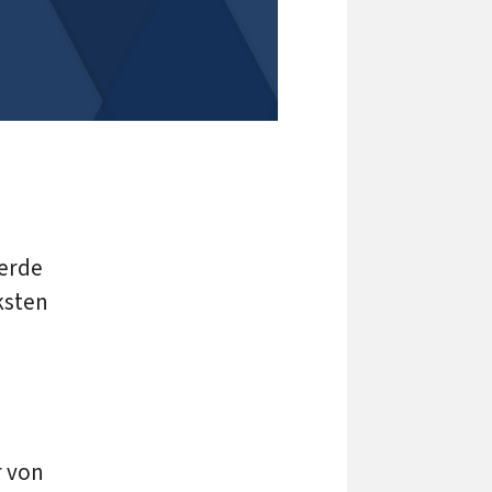
erde
ksten
r von