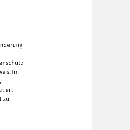
anderung
irenschutz
eis. Im
,
tiert
t zu