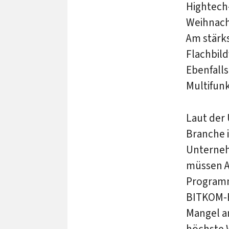
Hightech
Weihnach
Am stärks
Flachbil
Ebenfalls
Multifunk
Laut der 
Branche i
Unterneh
müssen A
Programm
BITKOM-B
Mangel an
höchste W