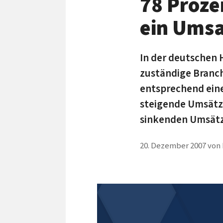
78 Proze
ein Umsa
In der deutschen H
zuständige Branc
entsprechend ein
steigende Umsätze
sinkenden Umsätz
20. Dezember 2007
von