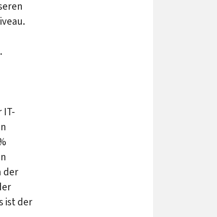
seren
iveau.
.
 IT-
en
5%
en
 der
der
 ist der