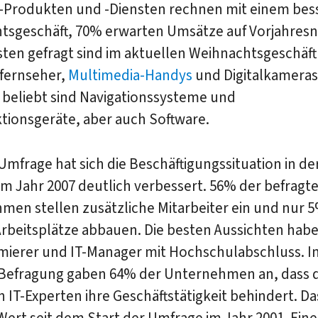
-Produkten und -Diensten rechnen mit einem bes
tsgeschäft, 70% erwarten Umsätze auf Vorjahresn
ten gefragt sind im aktuellen Weihnachtsgeschäft
dfernseher,
Multimedia-Handys
und Digitalkameras
 beliebt sind Navigationssysteme und
tionsgeräte, aber auch Software.
Umfrage hat sich die Beschäftigungssituation in der
m Jahr 2007 deutlich verbessert. 56% der befragt
men stellen zusätzliche Mitarbeiter ein und nur 
rbeitsplätze abbauen. Die besten Aussichten hab
ierer und IT-Manager mit Hochschulabschluss. In
efragung gaben 64% der Unternehmen an, dass 
 IT-Experten ihre Geschäftstätigkeit behindert. Das
ert seit dem Start der Umfrage im Jahr 2001. Eine