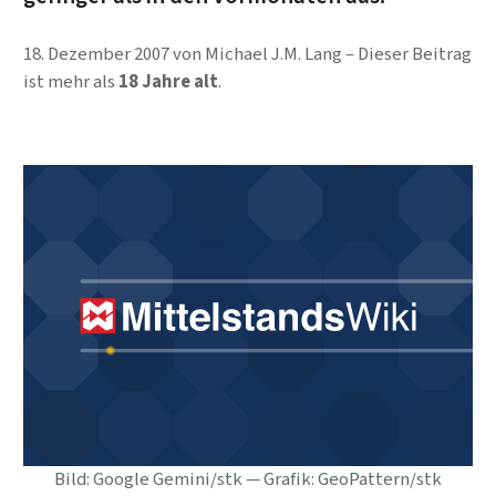
18. Dezember 2007
von
Michael J.M. Lang
Dieser Beitrag
ist mehr als
18 Jahre alt
.
Bild: Google Gemini/stk — Grafik: GeoPattern/stk