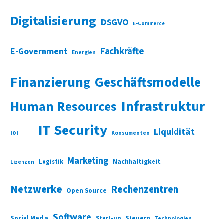
Digitalisierung
DSGVO
E-Commerce
Fachkräfte
E-Government
Energien
Finanzierung
Geschäftsmodelle
Infrastruktur
Human Resources
IT Security
Liquidität
IoT
Konsumenten
Marketing
Nachhaltigkeit
Logistik
Lizenzen
Netzwerke
Rechenzentren
Open Source
Software
Social Media
Start-up
Steuern
Technologien