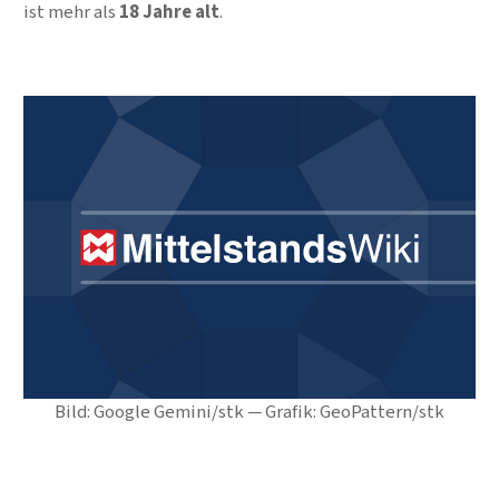
ist mehr als
18 Jahre alt
.
Bild: Google Gemini/stk — Grafik: GeoPattern/stk