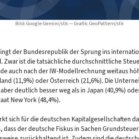
Bild: Google Gemini/stk — Grafik: GeoPattern/stk
ingt der Bundesrepublik der Sprung ins internati
d. Zwar ist die tatsächliche durchschnittliche Steue
nde auch nach der IW-Modellrechnung weitaus höh
rland (11,9%) oder Österreich (21,6%). Die Unter
ber deutlich besser weg als in Japan (40,9%) ode
aat New York (48,4%).
irkt sich für die deutschen Kapitalgesellschaften da
, dass der deutsche Fiskus in Sachen Grundsteuer
hsweise zurückhaltend ist. Zudem sind die deutsc