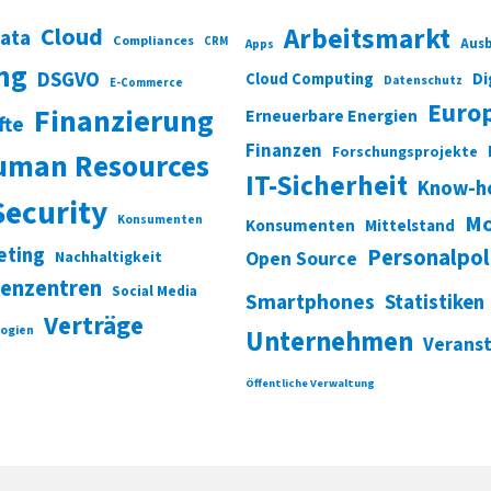
Cloud
Arbeitsmarkt
Data
Compliances
CRM
Ausb
Apps
ung
DSGVO
Di
Cloud Computing
Datenschutz
E-Commerce
Euro
Finanzierung
Erneuerbare Energien
fte
Finanzen
Forschungsprojekte
uman Resources
IT-Sicherheit
Know-h
Security
Mo
Konsumenten
Konsumenten
Mittelstand
eting
Personalpol
Open Source
Nachhaltigkeit
enzentren
Social Media
Smartphones
Statistiken
Verträge
ogien
Unternehmen
Verans
Öffentliche Verwaltung