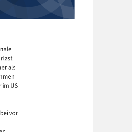
onale
rlast
er als
nehmen
r im US-
bei vor
hen