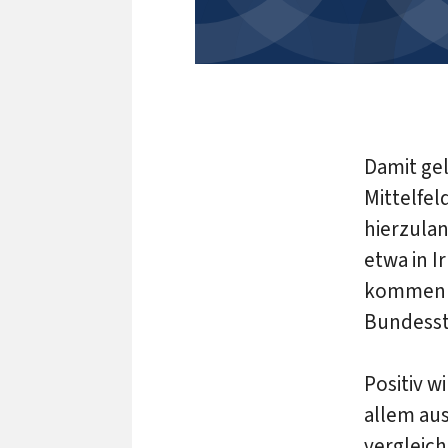
Damit gel
Mittelfel
hierzula
etwa in I
kommen a
Bundesst
Positiv w
allem aus
vergleic