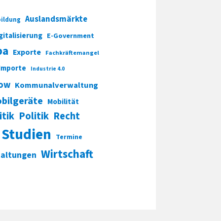
Auslandsmärkte
ildung
gitalisierung
E-Government
pa
Exporte
Fachkräftemangel
Importe
Industrie 4.0
ow
Kommunalverwaltung
bilgeräte
Mobilität
itik
Politik
Recht
Studien
Termine
Wirtschaft
taltungen