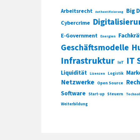
Big 
Arbeitsrecht
Authentifizierung
Digitalisier
Cybercrime
Fachkrä
E-Government
Energien
Geschäftsmodelle
H
Infrastruktur
IT 
IoT
Liquidität
Mark
Logistik
Lizenzen
Netzwerke
Rech
Open Source
Software
Start-up
Steuern
Technol
Weiterbildung