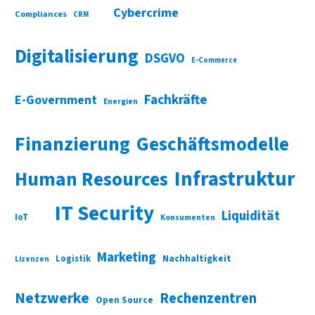
Cybercrime
Compliances
CRM
Digitalisierung
DSGVO
E-Commerce
Fachkräfte
E-Government
Energien
Finanzierung
Geschäftsmodelle
Infrastruktur
Human Resources
IT Security
Liquidität
IoT
Konsumenten
Marketing
Nachhaltigkeit
Logistik
Lizenzen
Netzwerke
Rechenzentren
Open Source