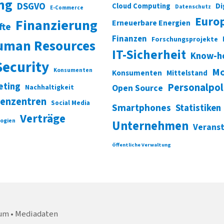
ung
DSGVO
Di
Cloud Computing
Datenschutz
E-Commerce
Euro
Finanzierung
Erneuerbare Energien
fte
Finanzen
Forschungsprojekte
uman Resources
IT-Sicherheit
Know-h
Security
Mo
Konsumenten
Konsumenten
Mittelstand
eting
Personalpol
Open Source
Nachhaltigkeit
enzentren
Social Media
Smartphones
Statistiken
Verträge
ogien
Unternehmen
Verans
Öffentliche Verwaltung
um
Mediadaten