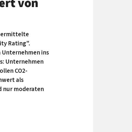
ert von
ermittelte
ty Rating".
n Unternehmen ins
nis: Unternehmen
ollen CO2-
nwert als
nd nur moderaten