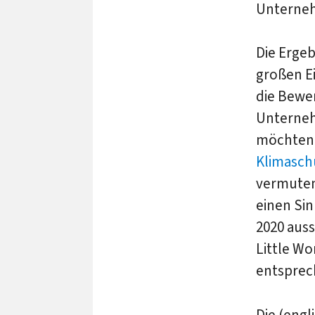
Unternehm
Die Ergeb
großen E
die Bewe
Unterneh
möchten
Klimasch
vermuten 
einen Sin
2020 auss
Little Wo
entsprec
Die (eng