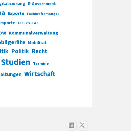
gitalisierung
E-Government
pa
Exporte
Fachkräftemangel
Importe
Industrie 4.0
ow
Kommunalverwaltung
bilgeräte
Mobilität
itik
Politik
Recht
Studien
Termine
Wirtschaft
taltungen
Folgen Sie uns auf LinkedIn
Folgen Sie uns auf X (Twitter)