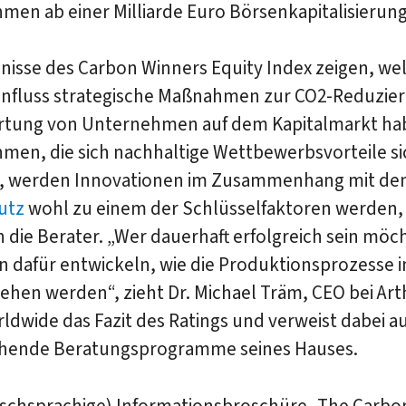
en ab einer Milliarde Euro Börsenkapitalisierung
nisse des Carbon Winners Equity Index zeigen, we
influss strategische Maßnahmen zur CO2-Reduzier
rtung von Unternehmen auf dem Kapitalmarkt ha
men, die sich nachhaltige Wettbewerbsvorteile s
, werden Innovationen im Zusammenhang mit d
utz
wohl zu einem der Schlüsselfaktoren werden,
die Berater. „Wer dauerhaft erfolgreich sein möc
n dafür entwickeln, wie die Produktionsprozesse 
ehen werden“, zieht Dr. Michael Träm, CEO bei Art
rldwide das Fazit des Ratings und verweist dabei a
hende Beratungsprogramme seines Hauses.
lischsprachige) Informationsbroschüre „The Carbo