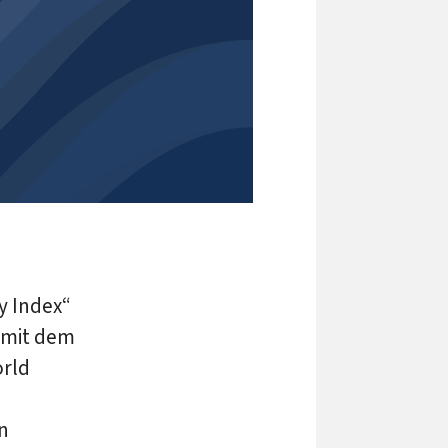
y Index“
 mit dem
orld
n