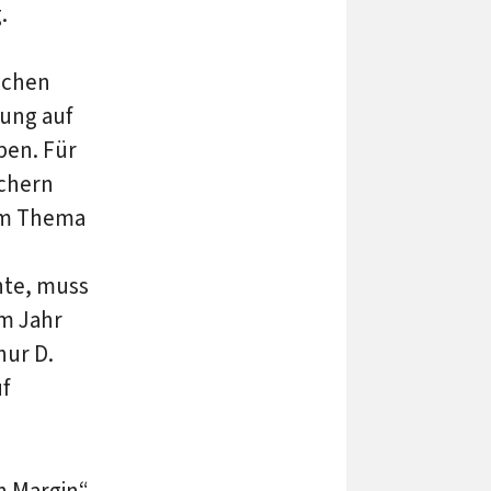
.
lchen
ung auf
ben. Für
ichern
em Thema
hte, muss
im Jahr
hur D.
uf
n Margin“