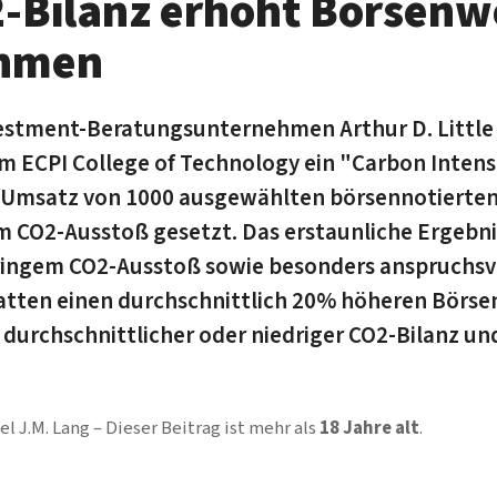
-Bilanz erhöht Börsenw
hmen
estment-Beratungsunternehmen Arthur D. Little 
ECPI College of Technology ein "Carbon Intensi
r Umsatz von 1000 ausgewählten börsennotierte
em CO2-Ausstoß gesetzt. Das erstaunliche Ergeb
ringem CO2-Ausstoß sowie besonders anspruchsv
atten einen durchschnittlich 20% höheren Börse
urchschnittlicher oder niedriger CO2-Bilanz u
el J.M. Lang
Dieser Beitrag ist mehr als
18 Jahre alt
.