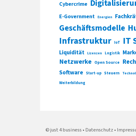
Digitalisier
Cybercrime
Fachkrä
E-Government
Energien
Geschäftsmodelle
H
Infrastruktur
IT 
IoT
Liquidität
Mark
Logistik
Lizenzen
Netzwerke
Rech
Open Source
Software
Start-up
Steuern
Technol
Weiterbildung
just 4 business
Datenschutz
Impress