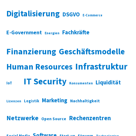
Digitalisierung
DSGVO
E-Commerce
Fachkräfte
E-Government
Energien
Finanzierung
Geschäftsmodelle
Infrastruktur
Human Resources
IT Security
Liquidität
IoT
Konsumenten
Marketing
Nachhaltigkeit
Logistik
Lizenzen
Netzwerke
Rechenzentren
Open Source
Software
Social Media