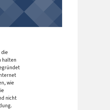
 die
n halten
begründet
Internet
en, wie
ie
nd nicht
ndung.