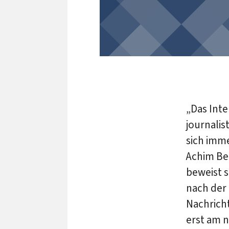
„Das Int
journali
sich imm
Achim Be
beweist s
nach der 
Nachrich
erst am 