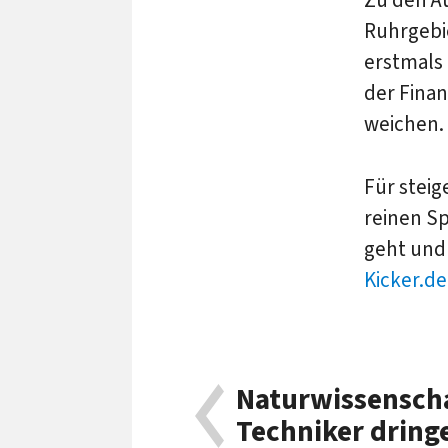
Zu den A
Ruhrgebi
erstmals 
der Finan
weichen.
Für steig
reinen Sp
geht und 
Kicker.de
Naturwissenscha
Techniker dring