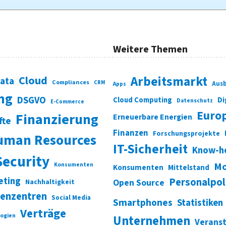
Weitere Themen
Cloud
Arbeitsmarkt
Data
Compliances
CRM
Ausb
Apps
ung
DSGVO
Di
Cloud Computing
Datenschutz
E-Commerce
Euro
Finanzierung
Erneuerbare Energien
fte
Finanzen
Forschungsprojekte
uman Resources
IT-Sicherheit
Know-h
Security
Mo
Konsumenten
Konsumenten
Mittelstand
eting
Personalpol
Open Source
Nachhaltigkeit
enzentren
Social Media
Smartphones
Statistiken
Verträge
ogien
Unternehmen
Verans