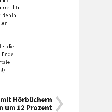
r im
 erreichte
r den in
alen
der die
u Ende
rtale
ml)
 mit Hörbüchern
en um 12 Prozent