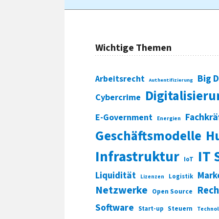
Wichtige Themen
Big 
Arbeitsrecht
Authentifizierung
Digitalisier
Cybercrime
Fachkrä
E-Government
Energien
Geschäftsmodelle
H
Infrastruktur
IT 
IoT
Liquidität
Mark
Logistik
Lizenzen
Netzwerke
Rech
Open Source
Software
Start-up
Steuern
Technol