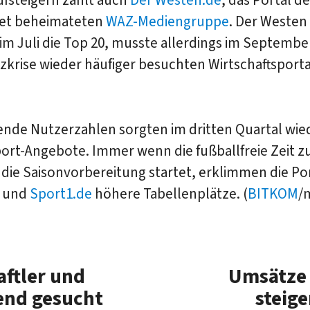
ufsteigern zählt auch
Der Westen.de
, das Portal de
et beheimateten
WAZ-Mediengruppe
. Der Westen
im Juli die Top 20, musste allerdings im Septembe
zkrise wieder häufiger besuchten Wirtschaftsport
ende Nutzerzahlen sorgten im dritten Quartal wie
ort-Angebote. Immer wenn die fußballfreie Zeit z
die Saisonvorbereitung startet, erklimmen die Po
und
Sport1.de
höhere Tabellenplätze. (
BITKOM
/
ftler und
Umsätze
end gesucht
steig