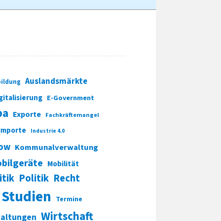
Auslandsmärkte
ildung
gitalisierung
E-Government
pa
Exporte
Fachkräftemangel
Importe
Industrie 4.0
ow
Kommunalverwaltung
bilgeräte
Mobilität
itik
Politik
Recht
Studien
Termine
Wirtschaft
taltungen