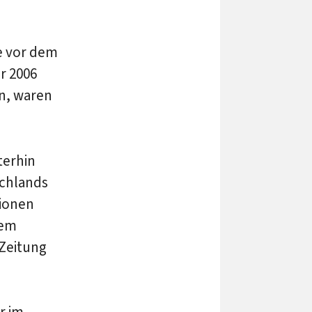
ie vor dem
r 2006
an, waren
terhin
schlands
lionen
hem
-Zeitung