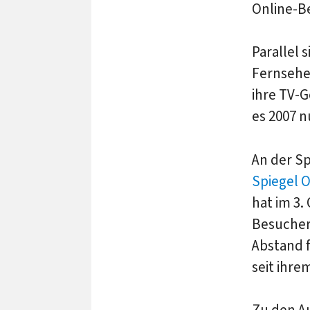
Online-B
Parallel 
Fernseher
ihre TV-G
es 2007 n
An der Sp
Spiegel O
hat im 3.
Besucher
Abstand 
seit ihre