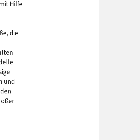
mit Hilfe
ße, die
hlten
delle
sige
n und
 den
großer