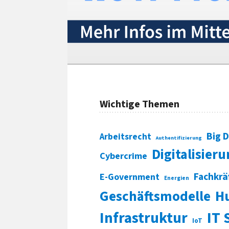
Wichtige Themen
Big 
Arbeitsrecht
Authentifizierung
Digitalisier
Cybercrime
Fachkrä
E-Government
Energien
Geschäftsmodelle
H
Infrastruktur
IT 
IoT