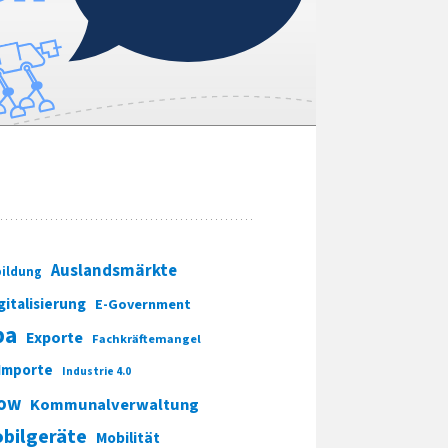
Auslandsmärkte
ildung
gitalisierung
E-Government
pa
Exporte
Fachkräftemangel
Importe
Industrie 4.0
ow
Kommunalverwaltung
bilgeräte
Mobilität