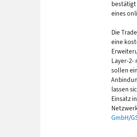
bestätigt
eines onl
Die Trad
eine kost
Erweiter
Layer-2- 
sollen e
Anbindun
lassen s
Einsatz i
Netzwerke
GmbH
/
G