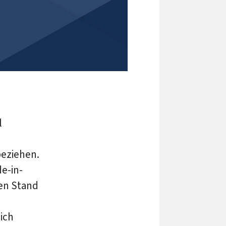
l
beziehen.
e-in-
len Stand
ich