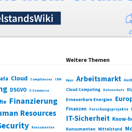
Weitere Themen
Cloud
Arbeitsmarkt
Data
Compliances
CRM
Ausb
Apps
ung
DSGVO
Di
Cloud Computing
Datenschutz
E-Commerce
Euro
Finanzierung
Erneuerbare Energien
fte
Finanzen
Forschungsprojekte
uman Resources
IT-Sicherheit
Know-h
Security
Mo
Konsumenten
Konsumenten
Mittelstand