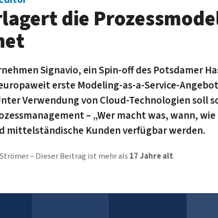
lagert die Prozessmode
net
rnehmen Signavio, ein Spin-off des Potsdamer Ha
as europaweit erste Modeling-as-a-Service-Angebo
nter Ver­wendung von Cloud-Technologien soll so 
Prozess­management – „Wer macht was, wann, wie
nd mittel­ständische Kunden verfügbar werden.
 Strömer
Dieser Beitrag ist mehr als
17 Jahre alt
.