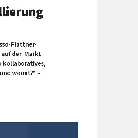
llierung
sso-Plattner-
t auf den Markt
kollabo­ratives,
 und womit?“ –