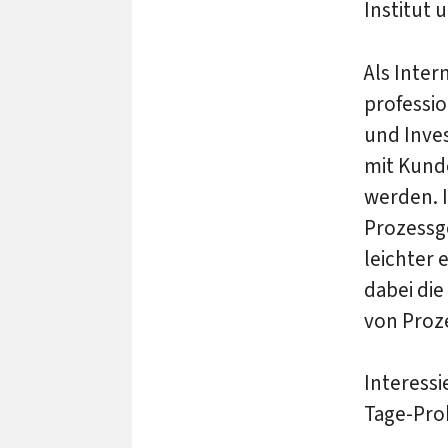
Institut 
Als Inter
professi
und Inve
mit Kunde
werden. I
Prozessg
leichter 
dabei die
von Proz
Interess
Tage-Pro