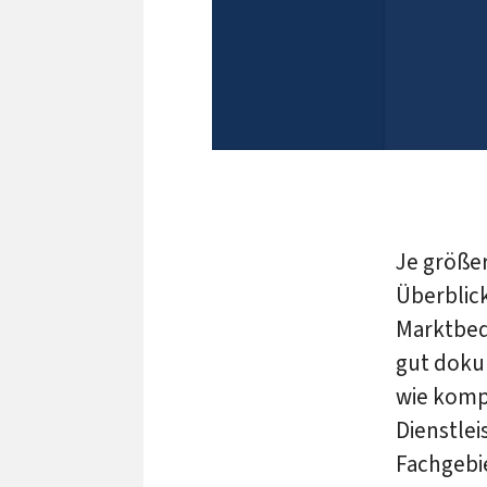
Je größer
Überblic
Marktbed
gut dokum
wie komp
Dienstlei
Fachgebi