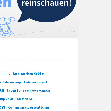
Auslandsmärkte
ildung
gitalisierung
E-Government
pa
Exporte
Fachkräftemangel
Importe
Industrie 4.0
ow
Kommunalverwaltung