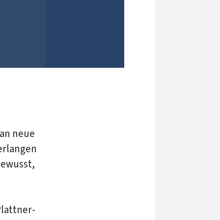
n
 an neue
erlangen
bewusst,
lattner-