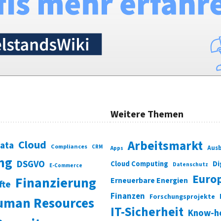
Weitere Themen
Cloud
Arbeitsmarkt
Data
Compliances
CRM
Ausb
Apps
ung
DSGVO
Di
Cloud Computing
Datenschutz
E-Commerce
Euro
Finanzierung
Erneuerbare Energien
fte
Finanzen
Forschungsprojekte
uman Resources
IT-Sicherheit
Know-h