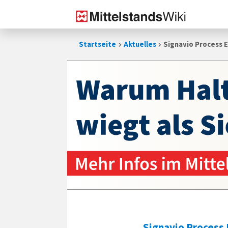
Zum
Startseite
Aktuelles
Signavio Process E
Inhalt
springen
Signavio Process 