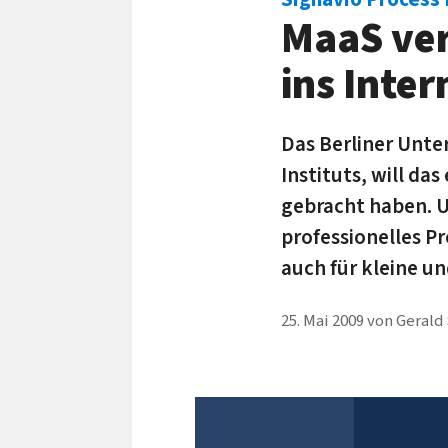
MaaS ver
ins Inter
Das Berliner Unte
Instituts, will d
gebracht haben. U
pro­fessionelles 
auch für kleine u
25. Mai 2009
von
Gerald