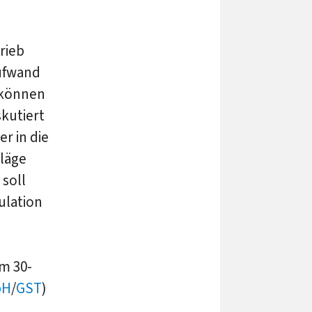
rieb
ufwand
 können
kutiert
r in die
läge
soll
ulation
m 30-
bH
/
GST
)