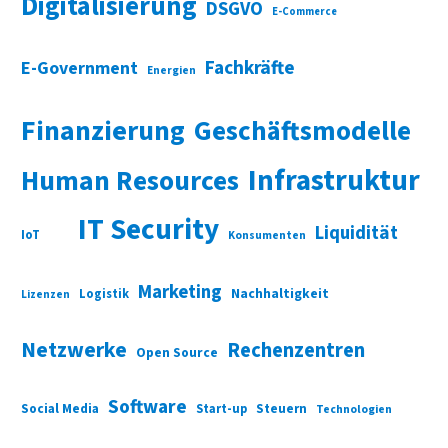
Digitalisierung
DSGVO
E-Commerce
Fachkräfte
E-Government
Energien
Finanzierung
Geschäftsmodelle
Infrastruktur
Human Resources
IT Security
Liquidität
IoT
Konsumenten
Marketing
Nachhaltigkeit
Logistik
Lizenzen
Netzwerke
Rechenzentren
Open Source
Software
Social Media
Start-up
Steuern
Technologien