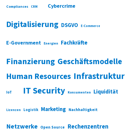
Cybercrime
Compliances
CRM
Digitalisierung
DSGVO
E-Commerce
Fachkräfte
E-Government
Energien
Finanzierung
Geschäftsmodelle
Infrastruktur
Human Resources
IT Security
Liquidität
IoT
Konsumenten
Marketing
Nachhaltigkeit
Logistik
Lizenzen
Netzwerke
Rechenzentren
Open Source