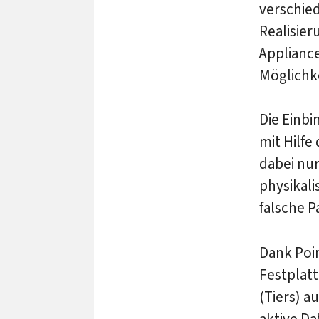
verschied
Realisier
Applianc
Möglichke
Die Einb
mit Hilfe
dabei nur
physikali
falsche P
Dank Poi
Festplatt
(Tiers) 
aktive Da