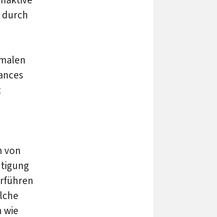
 durch
rmalen
iances
t
n von
htigung
rführen
elche
h wie