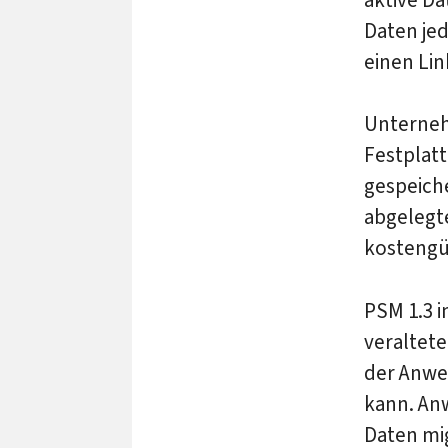
Daten je
einen Lin
Unterneh
Festplatt
gespeich
abgelegt
kostengü
PSM 1.3 i
veraltet
der Anwe
kann. Anw
Daten mi