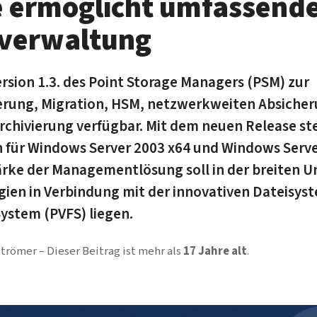
 ermöglicht umfassend
rverwaltung
Version 1.3. des Point Storage Managers (PSM) zur
ierung, Migration, HSM, netzwerkweiten Absiche
rchivierung verfügbar. Mit dem neuen Release ste
 für Windows Server 2003 x64 und Windows Serve
ärke der Managementlösung soll in der breiten U
ien in Verbindung mit der innovativen Dateisyst
 System (PVFS) liegen.
Strömer
Dieser Beitrag ist mehr als
17 Jahre alt
.