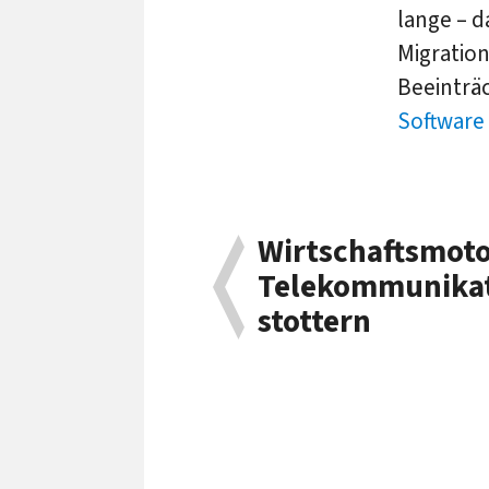
lange – d
Migratio
Beeinträ
Software
Wirtschaftsmot
Telekommunikati
stottern