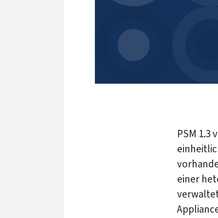
PSM 1.3 v
einheitli
vorhande
einer he
verwalte
Applianc