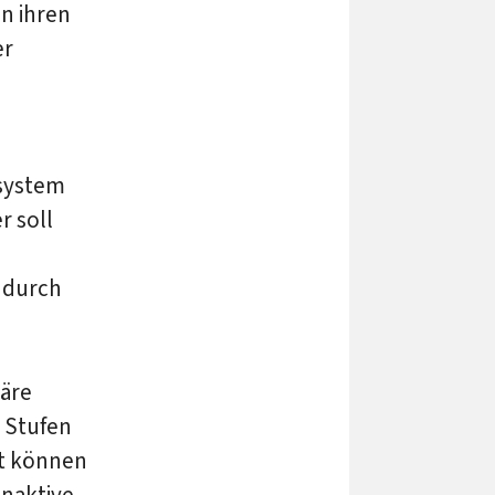
n ihren
er
isystem
r soll
t durch
märe
 Stufen
ät können
inaktive