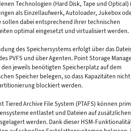
enen Technologien (Hard Disk, Tape und Optical) i
ungen als Einzellaufwerk, Autoloader, Jukebox od
e sollen dabei entsprechend ihrer technischen
iten optimal eingesetzt und virtualisiert werden.
indung des Speichersystems erfolgt über das Date
 des PVFS und über Agenten. Point Storage Manage
 den jeweils benötigten Speicherplatz auf dem
schen Speicher belegen, so dass Kapazitäten nich
artitionierung blockiert werden.
nt Tiered Archive File System (PTAFS) können pri
ensysteme entlastet und Dateien auf zusätzlichen
ausgelagert werden. Dank dieser HSM-Funktionalit
ten auf schnellen Festplattensystemen belassen, 