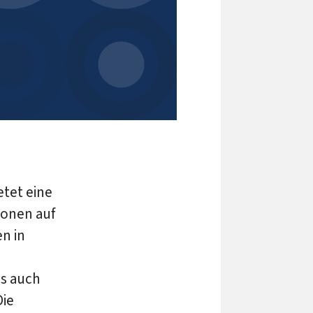
etet eine
ionen auf
n in
ls auch
Die