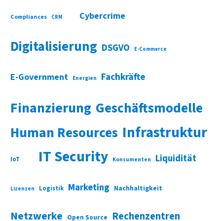
Cybercrime
Compliances
CRM
Digitalisierung
DSGVO
E-Commerce
Fachkräfte
E-Government
Energien
Finanzierung
Geschäftsmodelle
Infrastruktur
Human Resources
IT Security
Liquidität
IoT
Konsumenten
Marketing
Nachhaltigkeit
Logistik
Lizenzen
Netzwerke
Rechenzentren
Open Source