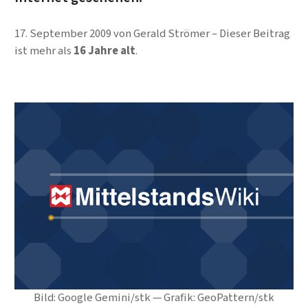
17. September 2009
von
Gerald Strömer
Dieser Beitrag
ist mehr als
16 Jahre alt
.
Bild: Google Gemini/stk — Grafik: GeoPattern/stk