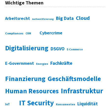
Wichtige Themen
Cloud
Big Data
Arbeitsrecht
Authentifizierung
Cybercrime
Compliances
CRM
Digitalisierung
DSGVO
E-Commerce
Fachkräfte
E-Government
Energien
Finanzierung
Geschäftsmodelle
Infrastruktur
Human Resources
IT Security
Liquidität
IoT
Konsumenten