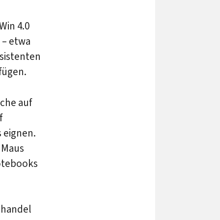
in 4.0
 – etwa
sistenten
fügen.
äche auf
f
 eignen.
r Maus
Notebooks
hhandel