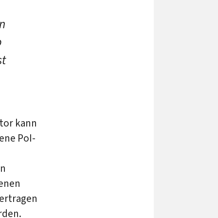
en
b
st
ator kann
ene PoI-
en
denen
ertragen
rden.