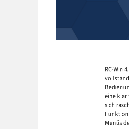
RC-Win 4.
vollstän
Bedienung
eine kla
sich rasc
Funktione
Menüs de