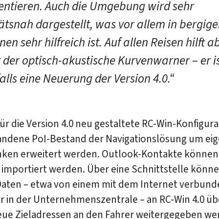
ientieren. Auch die Umgebung wird sehr
tätsnah dargestellt, was vor allem in bergig
en sehr hilfreich ist. Auf allen Reisen hilft a
t der optisch-akustische Kurvenwarner – er i
alls eine Neuerung der Version 4.0.“
ür die Version 4.0 neu gestaltete RC-Win-Konfigur
andene PoI-Bestand der Navigationslösung um eig
ken erweitert werden. Outlook-Kontakte können
 importiert werden. Über eine Schnittstelle könn
Daten – etwa von einem mit dem Internet verbun
 in der Unternehmenszentrale – an RC-Win 4.0 üb
eue Zieladressen an den Fahrer weitergegeben we