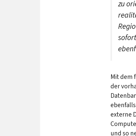
zu or
reali
Region
sofor
ebenf
Mit dem f
der vorh
Datenban
ebenfalls
externe 
Computer
und so n