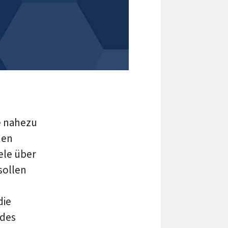
e nahezu
nen
ele über
sollen
die
 des