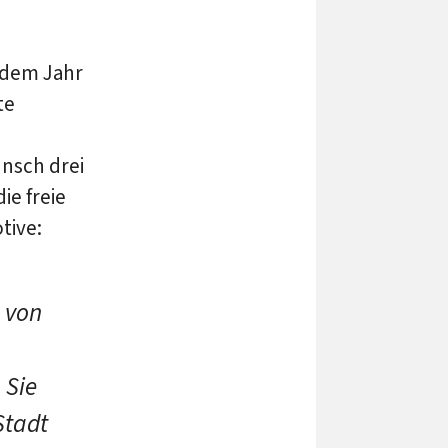
 dem Jahr
te
unsch drei
ie freie
tive:
g von
 Sie
Stadt