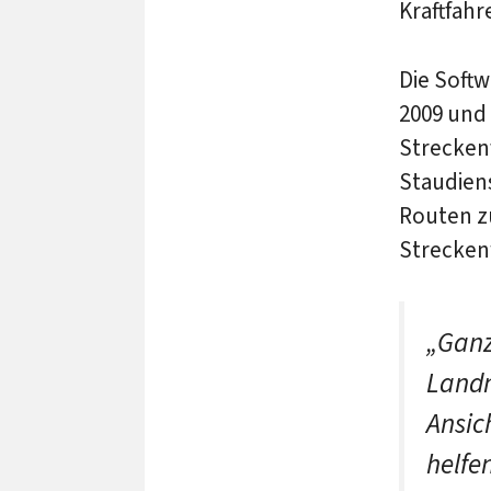
Kraftfahr
Die Soft
2009 und
Strecken
Staudiens
Routen zu
Strecken
„Ganz
Landm
Ansic
helfe