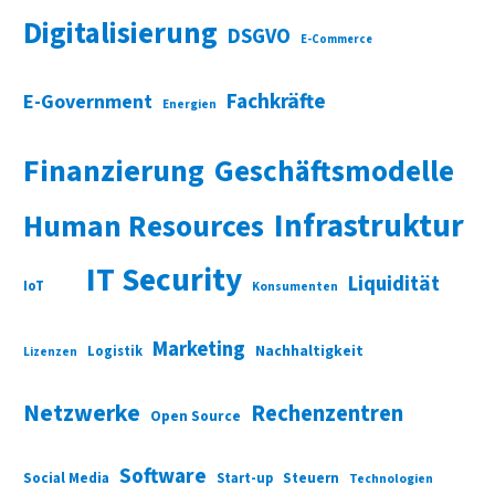
Digitalisierung
DSGVO
E-Commerce
Fachkräfte
E-Government
Energien
Finanzierung
Geschäftsmodelle
Infrastruktur
Human Resources
IT Security
Liquidität
IoT
Konsumenten
Marketing
Nachhaltigkeit
Logistik
Lizenzen
Netzwerke
Rechenzentren
Open Source
Software
Social Media
Start-up
Steuern
Technologien