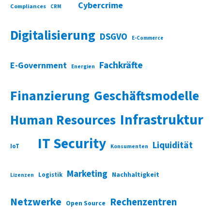
Cybercrime
Compliances
CRM
Digitalisierung
DSGVO
E-Commerce
Fachkräfte
E-Government
Energien
Finanzierung
Geschäftsmodelle
Infrastruktur
Human Resources
IT Security
Liquidität
IoT
Konsumenten
Marketing
Nachhaltigkeit
Logistik
Lizenzen
Netzwerke
Rechenzentren
Open Source