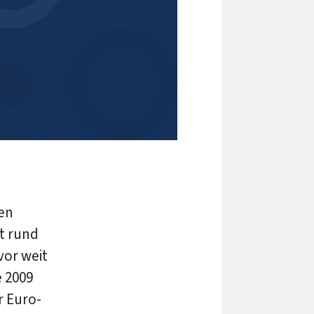
hen
t rund
vor weit
 2009
r Euro-