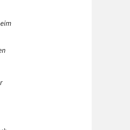
beim
en
r