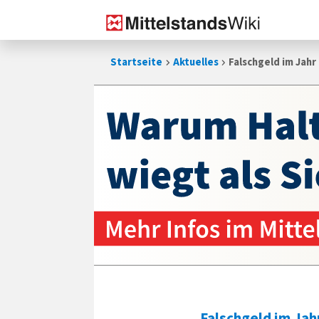
Zum
Startseite
Aktuelles
Falschgeld im Jah
Inhalt
springen
Falschgeld im Jah