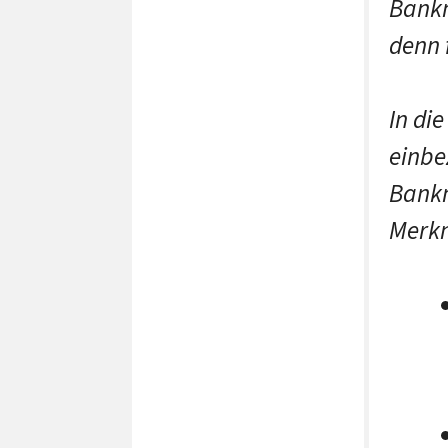
Bankn
denn 
In di
einbe
Bankn
Merk