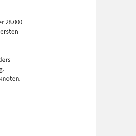
er 28.000
 ersten
ders
g.
nknoten.