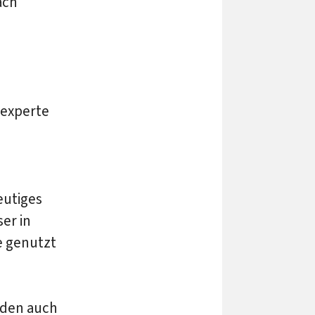
ach
experte
eutiges
ser in
e genutzt
rden auch