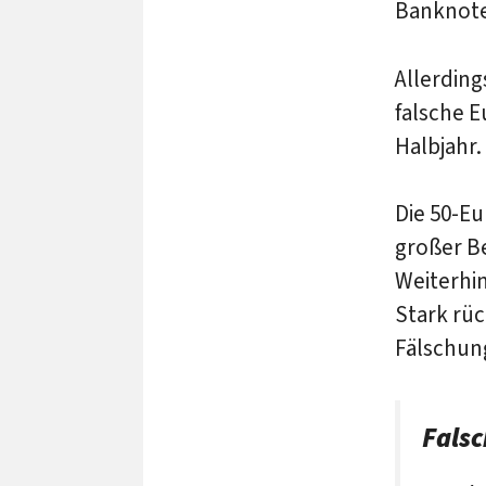
Banknote
Allerding
falsche E
Halbjahr.
Die 50-Eu
großer Be
Weiterhin
Stark rüc
Fälschun
Fals