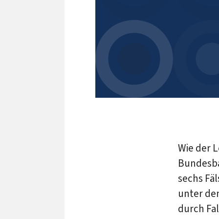
Wie der L
Bundesba
sechs Fäl
unter de
durch Fal