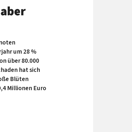
 aber
knoten
rjahr um 28 %
von über 80.000
chaden hat sich
roße Blüten
4 Millionen Euro