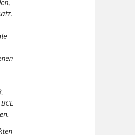
den,
satz.
ale
enen
B.
BCE
en.
kten