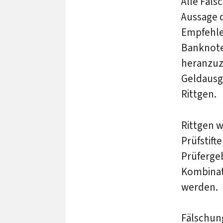
Alle Fäls
Aussage 
Empfehlen
Banknote
heranzuz
Geldausg
Rittgen.
Rittgen w
Prüfstift
Prüfergeb
Kombinat
werden.
Fälschun