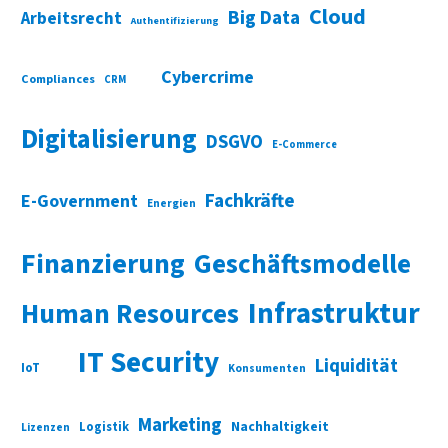
Cloud
Big Data
Arbeitsrecht
Authentifizierung
Cybercrime
Compliances
CRM
Digitalisierung
DSGVO
E-Commerce
Fachkräfte
E-Government
Energien
Finanzierung
Geschäftsmodelle
Infrastruktur
Human Resources
IT Security
Liquidität
IoT
Konsumenten
Marketing
Nachhaltigkeit
Logistik
Lizenzen