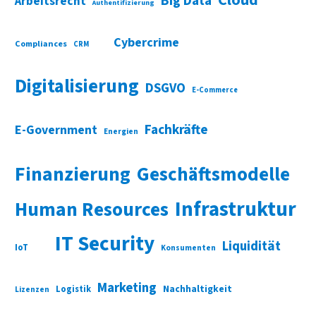
Cloud
Big Data
Arbeitsrecht
Authentifizierung
Cybercrime
Compliances
CRM
Digitalisierung
DSGVO
E-Commerce
Fachkräfte
E-Government
Energien
Finanzierung
Geschäftsmodelle
Infrastruktur
Human Resources
IT Security
Liquidität
IoT
Konsumenten
Marketing
Nachhaltigkeit
Logistik
Lizenzen