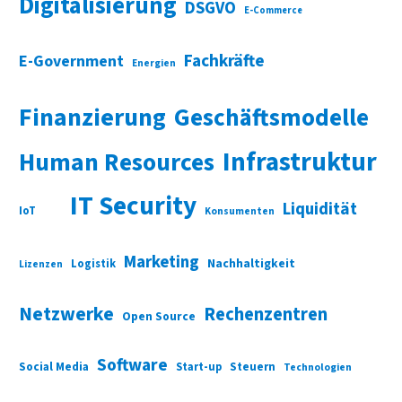
Digitalisierung
DSGVO
E-Commerce
Fachkräfte
E-Government
Energien
Finanzierung
Geschäftsmodelle
Infrastruktur
Human Resources
IT Security
Liquidität
IoT
Konsumenten
Marketing
Nachhaltigkeit
Logistik
Lizenzen
Netzwerke
Rechenzentren
Open Source
Software
Social Media
Start-up
Steuern
Technologien