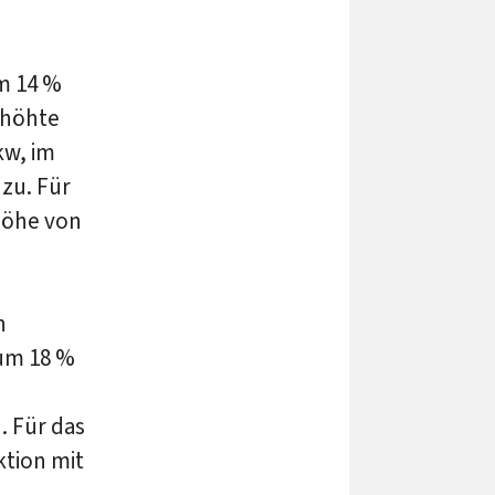
m 14 %
rhöhte
kw, im
zu. Für
Höhe von
h
 um 18 %
. Für das
ktion mit