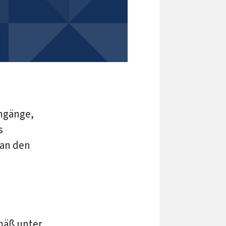
ingänge,
s
 an den
mäß unter