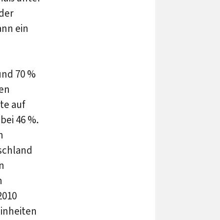
der
ann ein
und 70 %
den
te auf
bei 46 %.
n
tschland
n
n
2010
Einheiten