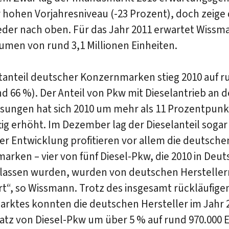
hohen Vorjahresniveau (-23 Prozent), doch zeige 
eder nach oben. Für das Jahr 2011 erwartet Wissm
umen von rund 3,1 Millionen Einheiten.
tanteil deutscher Konzernmarken stieg 2010 auf r
nd 66 %). Der Anteil von Pkw mit Dieselantrieb an 
sungen hat sich 2010 um mehr als 11 Prozentpunk
tig erhöht. Im Dezember lag der Dieselanteil sogar 
er Entwicklung profitieren vor allem die deutsche
rken – vier von fünf Diesel-Pkw, die 2010 in Deu
lassen wurden, wurden von deutschen Hersteller
t“, so Wissmann. Trotz des insgesamt rückläufige
arktes konnten die deutschen Hersteller im Jahr 
atz von Diesel-Pkw um über 5 % auf rund 970.000 