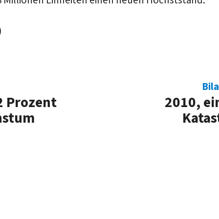
 Millionen Einheiten einen neuen Höchststand.
)
Bil
2 Prozent
2010, ei
hstum
Katas