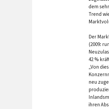
dem sehr 
Trend wi
Marktvol
Der Mark
(2009: ru
Neuzulas
42 % kräf
„Von dies
Konzernma
neu zuge
produzier
Inlandsm
ihren Abs