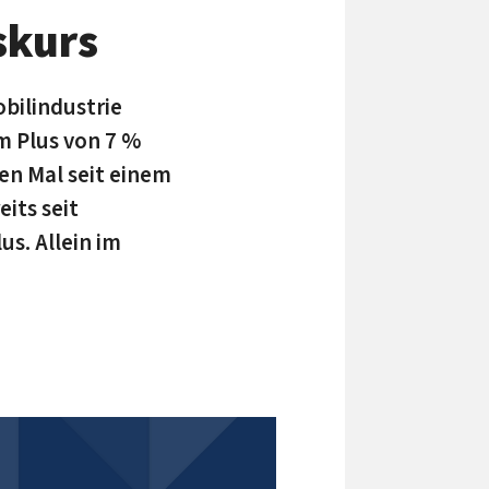
skurs
bilindustrie
m Plus von 7 %
en Mal seit einem
its seit
s. Allein im