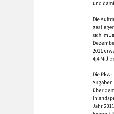
und damit
Die Auft
gestiegen
sich im J
Dezember 
2011 erw
4,4 Milli
Die Pkw-I
Angaben 
über dem 
Inlandsp
Jahr 201