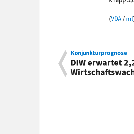
knapp 5,8
(
VDA
/
ml
Konjunkturprognose
DIW erwartet 2,
Wirtschaftswac