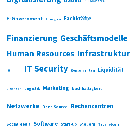
DSGVO
E-Commerce
Fachkräfte
E-Government
Energien
Finanzierung
Geschäftsmodelle
Infrastruktur
Human Resources
IT Security
Liquidität
IoT
Konsumenten
Marketing
Nachhaltigkeit
Logistik
Lizenzen
Netzwerke
Rechenzentren
Open Source
Software
Social Media
Start-up
Steuern
Technologien