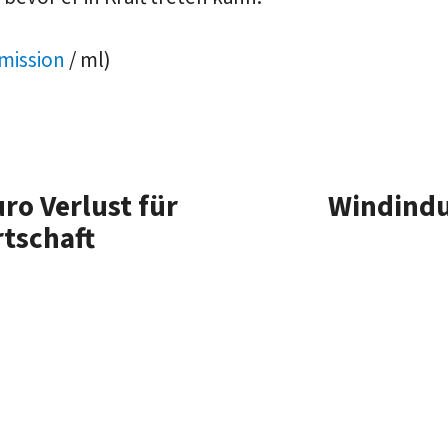
ission
/ ml)
uro Verlust für
Windindu
rtschaft