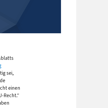
sblatts
g
ig sei,
nde
cht einen
U-Recht.“
gaben