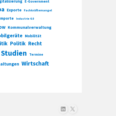
gitalisierung
E-Government
pa
Exporte
Fachkräftemangel
Importe
Industrie 4.0
ow
Kommunalverwaltung
bilgeräte
Mobilität
itik
Politik
Recht
Studien
Termine
Wirtschaft
taltungen
Folgen Sie uns auf LinkedIn
Folgen Sie uns auf X (Twitter)