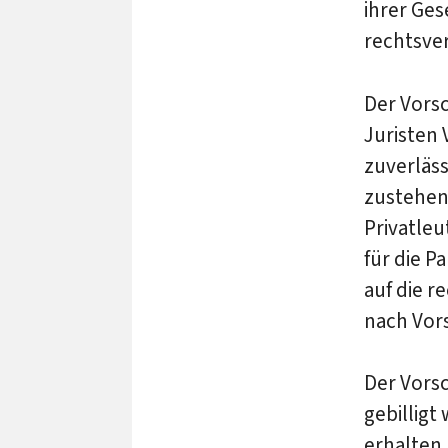
ihrer Ges
rechtsver
Der Vorsc
Juristen 
zuverläss
zustehen
Privatle
für die P
auf die r
nach Vor
Der Vorsc
gebillig
erhalten,