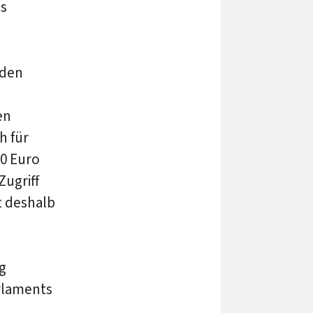
ts
 den
en
h für
0 Euro
Zugriff
t deshalb
g
rlaments