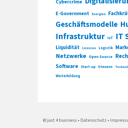
Digitalisier
Cybercrime
Fachkrä
E-Government
Energien
Geschäftsmodelle
H
Infrastruktur
IT 
IoT
Liquidität
Mark
Logistik
Lizenzen
Netzwerke
Rech
Open Source
Software
Start-up
Steuern
Technol
Weiterbildung
just 4 business
Datenschutz
Impress