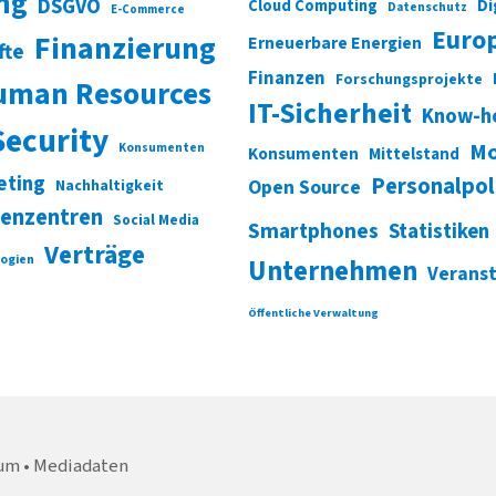
ung
DSGVO
Di
Cloud Computing
Datenschutz
E-Commerce
Euro
Finanzierung
Erneuerbare Energien
fte
Finanzen
Forschungsprojekte
uman Resources
IT-Sicherheit
Know-h
Security
Mo
Konsumenten
Konsumenten
Mittelstand
eting
Personalpol
Open Source
Nachhaltigkeit
enzentren
Social Media
Smartphones
Statistiken
Verträge
ogien
Unternehmen
Verans
Öffentliche Verwaltung
um
Mediadaten