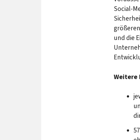
Social-M
Sicherhe
größeren
und die 
Unterneh
Entwickl
Weitere 
je
un
di
57
eb