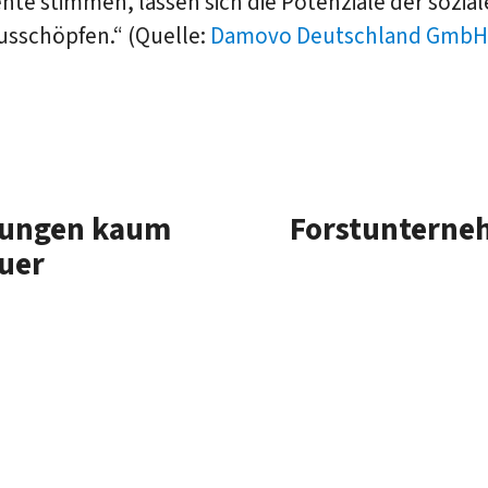
te stimmen, lassen sich die Potenziale der sozia
usschöpfen.“ (Quelle:
Damovo Deutschland GmbH 
tungen kaum
Forstunterneh
uer