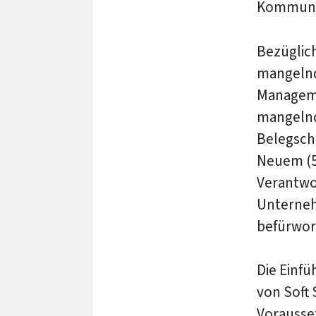
Kommunik
Bezüglic
mangelnd
Manageme
mangelnd
Belegscha
Neuem (5
Verantwor
Unterneh
befürwor
Die Einfü
von Soft 
Vorausse