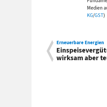
Fundamen
Medien a
KG
/
GST
)
Erneuerbare Energien
Einspeisevergü
wirksam aber te