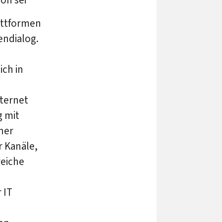
attformen
endialog.
ch in
ternet
g mit
ner
 Kanäle,
reiche
 IT