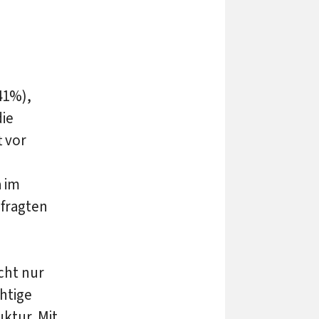
41%),
ie
t vor
a im
fragten
cht nur
htige
ktur. Mit