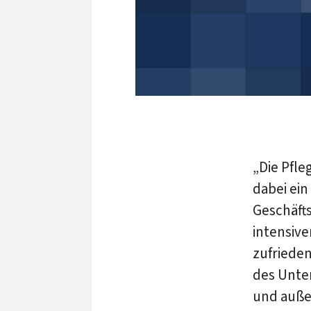
„Die Pfl
dabei ein
Geschäft
intensiv
zufrieden
des Unte
und auße