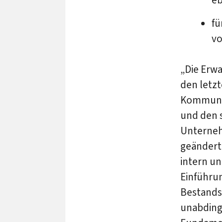
fü
vo
„Die Erw
den letzt
Kommunik
und den s
Unterneh
geändert
intern un
Einführun
Bestands
unabding