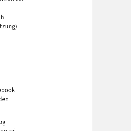
ch
utzung)
cebook
 den
og
on sei