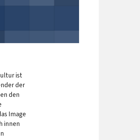
ltur ist
ender der
men den
e
 das Image
h innen
en