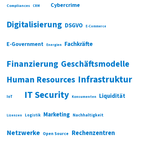
Cybercrime
Compliances
CRM
Digitalisierung
DSGVO
E-Commerce
Fachkräfte
E-Government
Energien
Finanzierung
Geschäftsmodelle
Infrastruktur
Human Resources
IT Security
Liquidität
IoT
Konsumenten
Marketing
Nachhaltigkeit
Logistik
Lizenzen
Netzwerke
Rechenzentren
Open Source