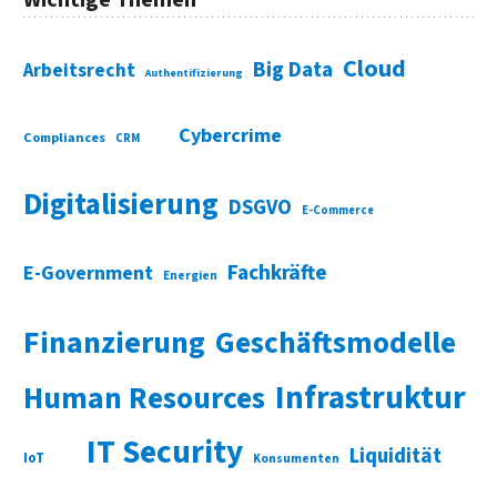
Wichtige Themen
Cloud
Big Data
Arbeitsrecht
Authentifizierung
Cybercrime
Compliances
CRM
Digitalisierung
DSGVO
E-Commerce
Fachkräfte
E-Government
Energien
Finanzierung
Geschäftsmodelle
Infrastruktur
Human Resources
IT Security
Liquidität
IoT
Konsumenten