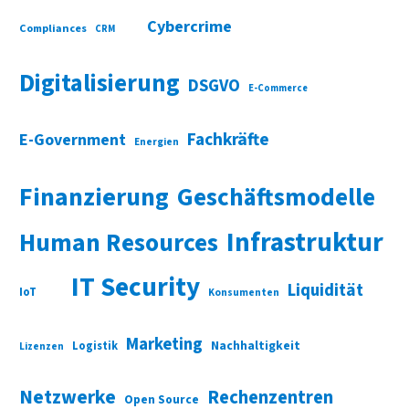
Cybercrime
Compliances
CRM
Digitalisierung
DSGVO
E-Commerce
Fachkräfte
E-Government
Energien
Finanzierung
Geschäftsmodelle
Infrastruktur
Human Resources
IT Security
Liquidität
IoT
Konsumenten
Marketing
Nachhaltigkeit
Logistik
Lizenzen
Netzwerke
Rechenzentren
Open Source