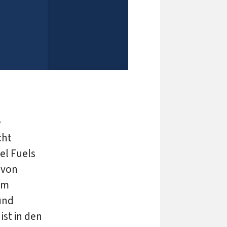
e
cht
pel Fuels
 von
im
und
ist in den