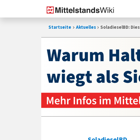
Zum
Startseite
Aktuelles
SoladieselBD: Die
Inhalt
springen
SoladieselBD