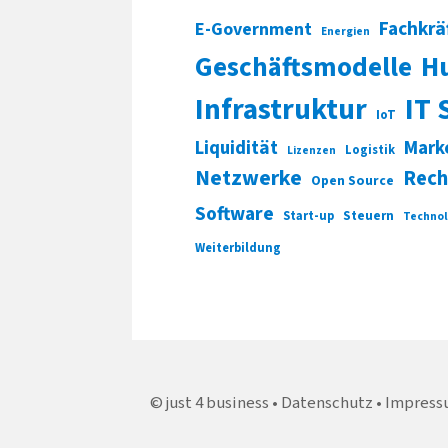
Fachkrä
E-Government
Energien
Geschäftsmodelle
H
Infrastruktur
IT 
IoT
Liquidität
Mark
Logistik
Lizenzen
Netzwerke
Rech
Open Source
Software
Start-up
Steuern
Technol
Weiterbildung
just 4 business
Datenschutz
Impress