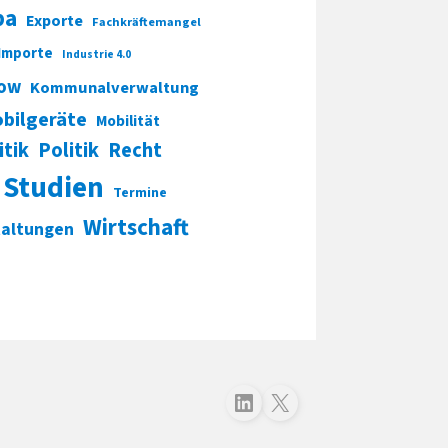
pa
Exporte
Fachkräftemangel
Importe
Industrie 4.0
ow
Kommunalverwaltung
bilgeräte
Mobilität
itik
Politik
Recht
Studien
Termine
Wirtschaft
taltungen
Folgen Sie uns auf LinkedIn
Folgen Sie uns auf X (Twitter)