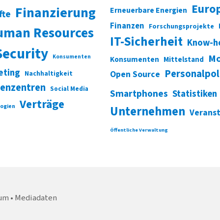
Euro
Finanzierung
Erneuerbare Energien
fte
Finanzen
Forschungsprojekte
uman Resources
IT-Sicherheit
Know-h
Security
Mo
Konsumenten
Konsumenten
Mittelstand
eting
Personalpol
Open Source
Nachhaltigkeit
enzentren
Social Media
Smartphones
Statistiken
Verträge
ogien
Unternehmen
Verans
Öffentliche Verwaltung
um
Mediadaten