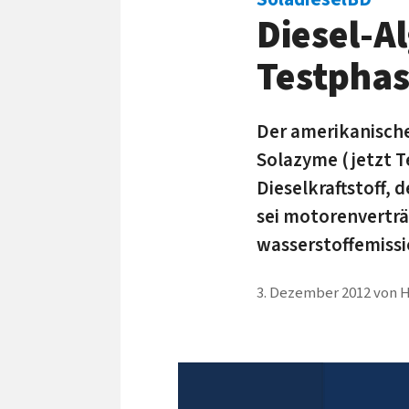
Diesel-A
Testpha
Der amerikanisch
Solazyme (jetzt Te
Diesel­kraftstoff, 
sei motoren­verträ
wasserstoff­emiss
3. Dezember 2012
von
H