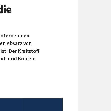
die
-Unternehmen
den Absatz von
st. Der Kraft­stoff
xid- und Kohlen­