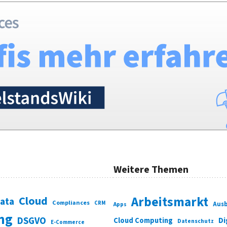
Weitere Themen
Cloud
Arbeitsmarkt
Data
Compliances
CRM
Ausb
Apps
ung
DSGVO
Di
Cloud Computing
Datenschutz
E-Commerce