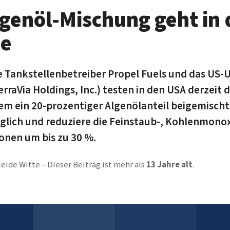
lgenöl-Mischung geht in 
se
e Tankstellenbetreiber Propel Fuels und das US
rraVia Holdings, Inc.) testen in den USA derzeit 
dem ein 20-prozentiger Algenöl­anteil beigemischt i
glich und reduziere die Fein­staub-, Kohlen­mono
ionen um bis zu 30 %.
eide Witte
Dieser Beitrag ist mehr als
13 Jahre alt
.