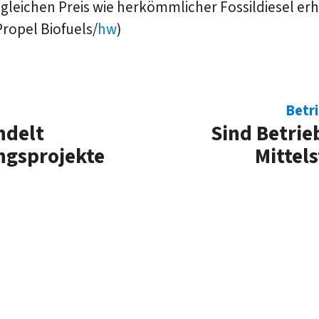
leichen Preis wie herkömmlicher Fossildiesel erhä
Propel Biofuels/
hw
)
Betr
ndelt
Sind Betrie
ngsprojekte
Mittel