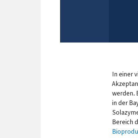
In einer 
Akzeptan
werden. E
in der Ba
Solazyme
Bereich 
Bioprod