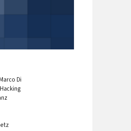
 Marco Di
„Hacking
anz
a
Netz