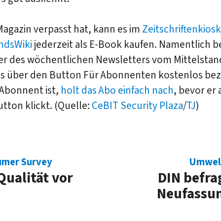
agazin verpasst hat, kann es im
Zeitschriftenkios
ndsWiki
jederzeit als E-Book kaufen. Namentlich 
r des wöchentlichen Newsletters vom Mittelstan
s über den Button Für Abonnenten kostenlos bez
 Abonnent ist,
holt das Abo einfach nach
, bevor er 
tton klickt. (Quelle:
CeBIT Security Plaza
/
TJ
)
umer Survey
Umwel
Qualität vor
DIN befra
Neufassun