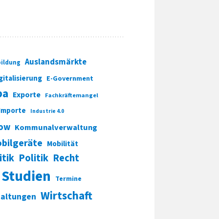
Auslandsmärkte
ildung
gitalisierung
E-Government
pa
Exporte
Fachkräftemangel
Importe
Industrie 4.0
ow
Kommunalverwaltung
bilgeräte
Mobilität
itik
Politik
Recht
Studien
Termine
Wirtschaft
taltungen