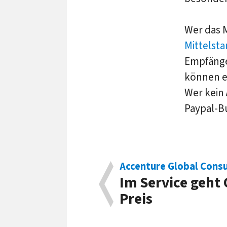
Wer das M
Mittelsta
Empfänge
können e
Wer kein
Paypal-Bu
Accenture Global Cons
Im Service geht 
Preis