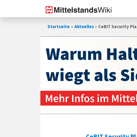
Zum
Startseite
Aktuelles
CeBIT Security Pla
Inhalt
springen
CeBIT Security Pl