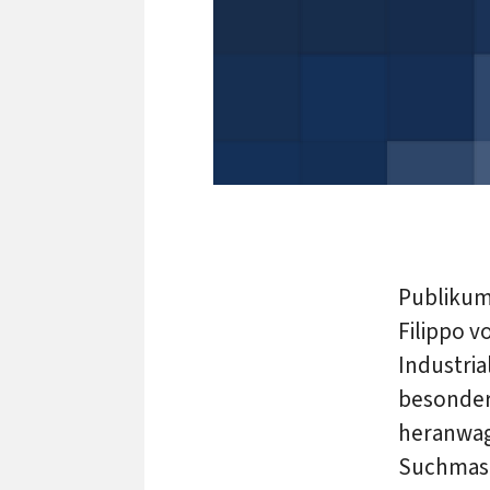
Publiku
Filippo v
Industria
besonder
heranwagt
Suchmasc