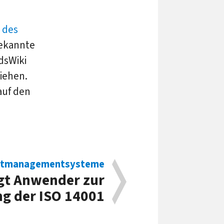
k des
bekannte
dsWiki
iehen.
auf den
tmanagementsysteme
gt Anwender zur
g der ISO 14001