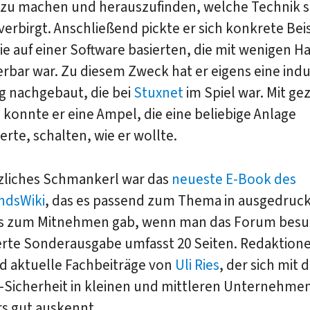
g zu machen und herauszufinden, welche Technik s
verbirgt. Anschließend pickte er sich konkrete Bei
ie auf einer Software basierten, die mit wenigen H
rbar war. Zu diesem Zweck hat er eigens eine indu
g nachgebaut, die bei
Stuxnet
im Spiel war. Mit ge
n konnte er eine Ampel, die eine beliebige Anlage
erte, schalten, wie er wollte.
tzliches Schmankerl war das
neueste E-Book des
ndsWiki
, das es passend zum Thema in ausgedruc
s zum Mitnehmen gab, wenn man das Forum besuc
ierte Sonderausgabe umfasst 20 Seiten. Redaktione
nd aktuelle Fachbeiträge von
Uli Ries
, der sich mit
-Sicherheit in kleinen und mittleren Unternehme
s gut auskennt.