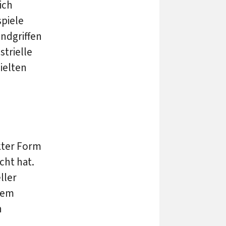
ich
spiele
andgriffen
strielle
zielten
kter Form
ht hat.
ller
 dem
n