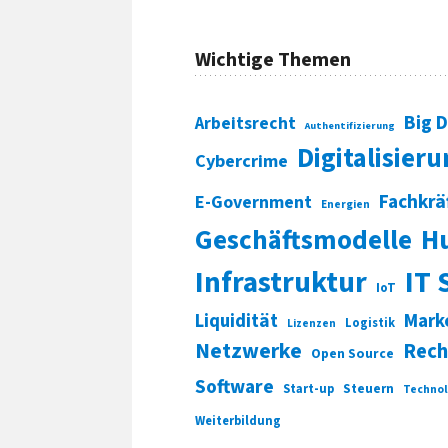
Wichtige Themen
Big 
Arbeitsrecht
Authentifizierung
Digitalisier
Cybercrime
Fachkrä
E-Government
Energien
Geschäftsmodelle
H
Infrastruktur
IT 
IoT
Liquidität
Mark
Logistik
Lizenzen
Netzwerke
Rech
Open Source
Software
Start-up
Steuern
Technol
Weiterbildung