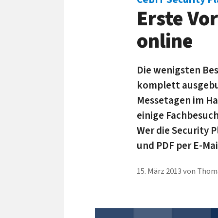
Erste Vo
online
Die wenigsten Bes
komplett ausgebuc
Messetagen im Hal
einige Fachbesuch
Wer die Security P
und PDF per E-Mail
15. März 2013
von
Thoma