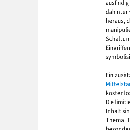
ausfindi
dahinter 
heraus, d
manipulie
Schaltun
Eingriffe
symbolisi
Ein zusä
Mittelsta
kostenlo
Die limit
Inhalt si
Thema IT
besonder