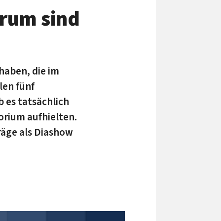
orum sind
haben, die im
len fünf
 es tatsächlich
orium aufhielten.
träge als Diashow