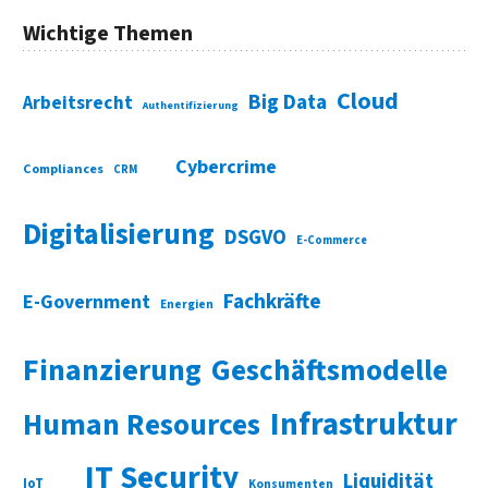
Wichtige Themen
Cloud
Big Data
Arbeitsrecht
Authentifizierung
Cybercrime
Compliances
CRM
Digitalisierung
DSGVO
E-Commerce
Fachkräfte
E-Government
Energien
Finanzierung
Geschäftsmodelle
Infrastruktur
Human Resources
IT Security
Liquidität
IoT
Konsumenten