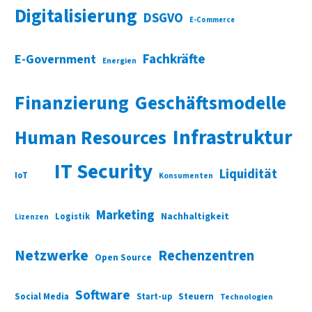
Digitalisierung
DSGVO
E-Commerce
Fachkräfte
E-Government
Energien
Finanzierung
Geschäftsmodelle
Infrastruktur
Human Resources
IT Security
Liquidität
IoT
Konsumenten
Marketing
Nachhaltigkeit
Logistik
Lizenzen
Netzwerke
Rechenzentren
Open Source
Software
Social Media
Start-up
Steuern
Technologien