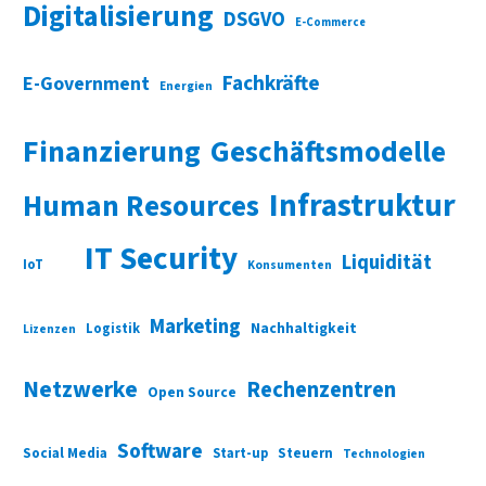
Digitalisierung
DSGVO
E-Commerce
Fachkräfte
E-Government
Energien
Finanzierung
Geschäftsmodelle
Infrastruktur
Human Resources
IT Security
Liquidität
IoT
Konsumenten
Marketing
Nachhaltigkeit
Logistik
Lizenzen
Netzwerke
Rechenzentren
Open Source
Software
Social Media
Start-up
Steuern
Technologien