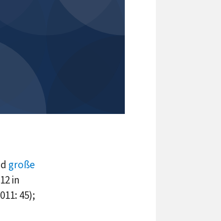
nd
große
12 in
11: 45);