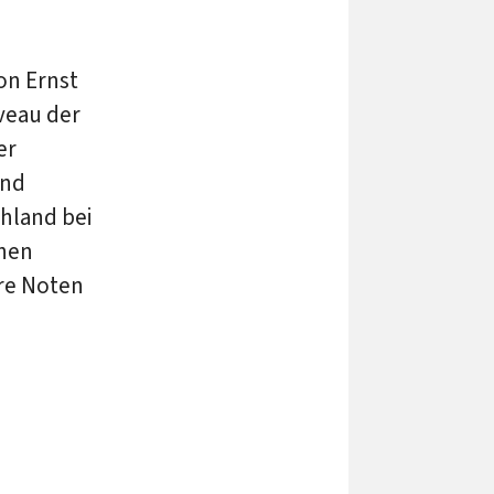
on Ernst
iveau der
er
und
chland bei
chen
ere Noten