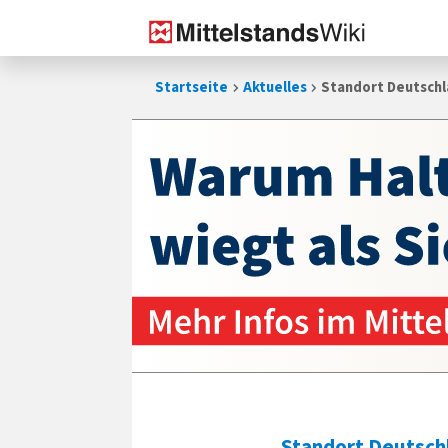
Zum
Startseite
Aktuelles
Standort Deutschl
Inhalt
springen
Standort Deutsch