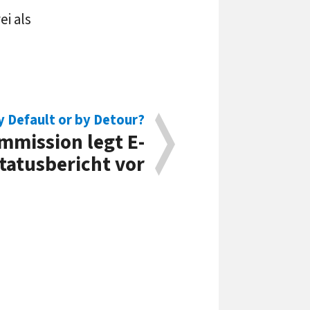
i als
by Default or by Detour?
mission legt E-
atusbericht vor