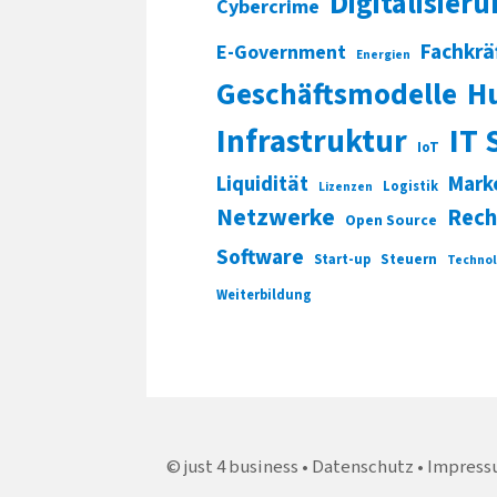
Digitalisier
Cybercrime
Fachkrä
E-Government
Energien
Geschäftsmodelle
H
Infrastruktur
IT 
IoT
Liquidität
Mark
Logistik
Lizenzen
Netzwerke
Rech
Open Source
Software
Start-up
Steuern
Technol
Weiterbildung
just 4 business
Datenschutz
Impress