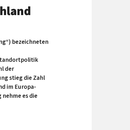
chland
ung“) bezeichneten
tandortpolitik
hl der
ng stieg die Zahl
nd im Europa-
g nehme es die