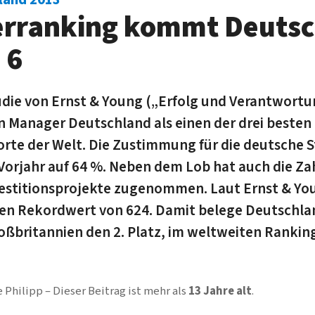
erranking kommt Deuts
 6
udie von Ernst & Young („Erfolg und Verantwort
n Manager Deutschland als einen der drei besten
orte der Welt. Die Zustimmung für die deutsche S
 Vorjahr auf 64 %. Neben dem Lob hat auch die Za
estitionsprojekte zugenommen. Laut Ernst & You
den Rekordwert von 624. Damit belege Deutschla
oßbritannien den 2. Platz, im weltweiten Rankin
 Philipp
Dieser Beitrag ist mehr als
13 Jahre alt
.