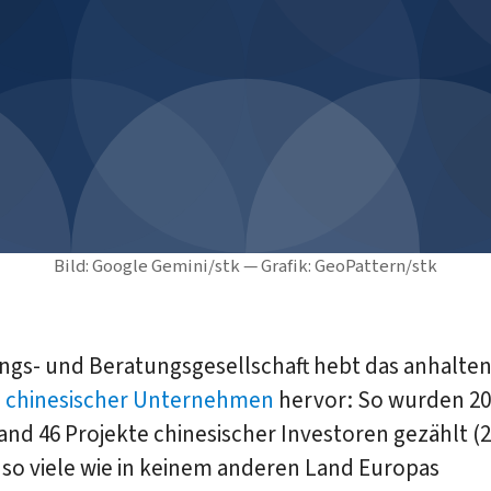
Bild: Google Gemini/stk — Grafik: GeoPattern/stk
ungs- und Beratungsgesellschaft hebt das anhalte
e chinesischer Unternehmen
hervor: So wurden 20
nd 46 Projekte chinesischer Investoren gezählt (20
 so viele wie in keinem anderen Land Europas