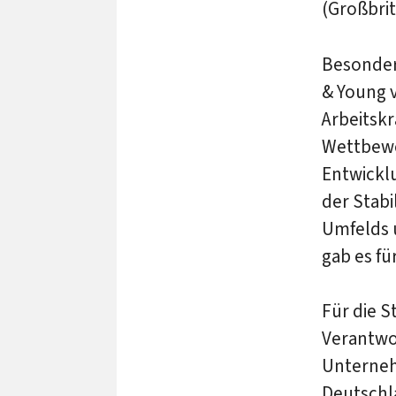
(Großbrit
Besonder
& Young v
Arbeitskr
Wettbewe
Entwicklu
der Stabi
Umfelds 
gab es fü
Für die S
Verantwo
Unterneh
Deutschla