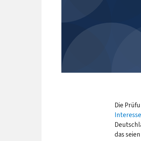
Die Prüf
Interess
Deutschla
das seien