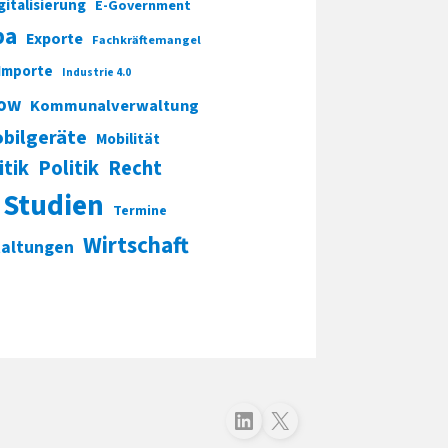
gitalisierung
E-Government
pa
Exporte
Fachkräftemangel
Importe
Industrie 4.0
ow
Kommunalverwaltung
bilgeräte
Mobilität
itik
Politik
Recht
Studien
Termine
Wirtschaft
taltungen
Folgen Sie uns auf LinkedIn
Folgen Sie uns auf X (Twitter)