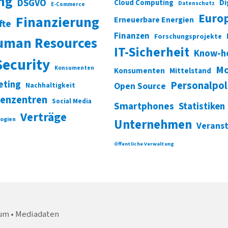
ung
DSGVO
Di
Cloud Computing
Datenschutz
E-Commerce
Euro
Finanzierung
Erneuerbare Energien
fte
Finanzen
Forschungsprojekte
uman Resources
IT-Sicherheit
Know-h
Security
Mo
Konsumenten
Konsumenten
Mittelstand
eting
Personalpol
Open Source
Nachhaltigkeit
enzentren
Social Media
Smartphones
Statistiken
Verträge
ogien
Unternehmen
Verans
Öffentliche Verwaltung
um
Mediadaten