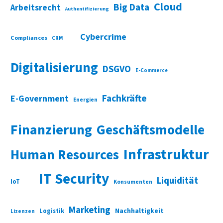
Cloud
Big Data
Arbeitsrecht
Authentifizierung
Cybercrime
Compliances
CRM
Digitalisierung
DSGVO
E-Commerce
Fachkräfte
E-Government
Energien
Finanzierung
Geschäftsmodelle
Infrastruktur
Human Resources
IT Security
Liquidität
IoT
Konsumenten
Marketing
Nachhaltigkeit
Logistik
Lizenzen