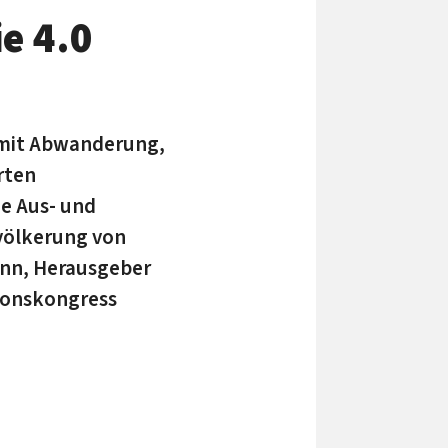
e 4.0
 mit Abwanderung,
rten
e Aus- und
tvölkerung von
ann, Herausgeber
tionskongress