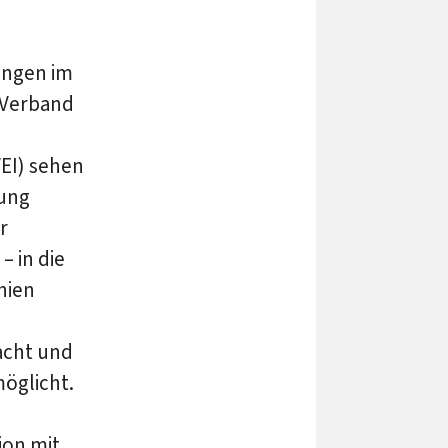
ungen im
 Verband
EI) sehen
rung
r
 in die
hien
macht und
möglicht.
ion mit