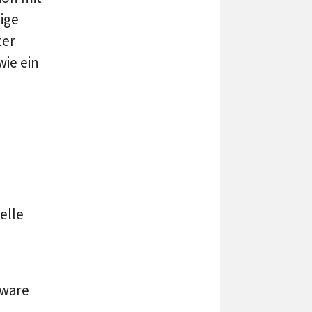
ige
ter
wie ein
elle
tware