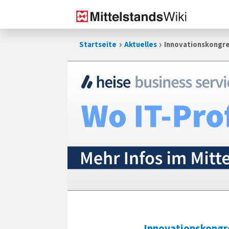
Zum
Startseite
Aktuelles
Innovationskongre
Inhalt
springen
Innovationskongr