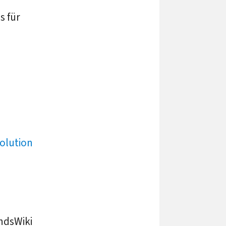
s für
olution
ndsWiki