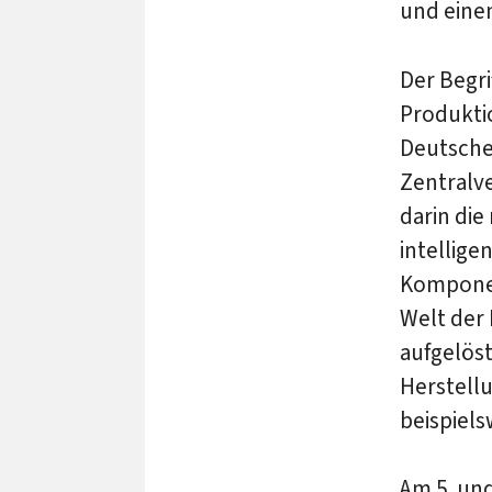
und eine
Der Begri
Produkti
Deutsche
Zentralve
darin die
intellige
Komponen
Welt der 
aufgelöst
Herstellu
beispiels
Am 5. un