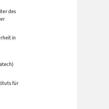
iter des
der
rheit in
atech)
ituts für