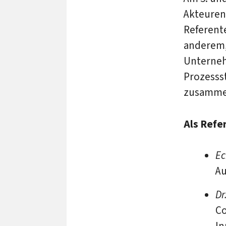
Akteuren 
Referent
anderem
Unternehm
Prozesss
zusamme
Als Refe
Ec
Au
Dr
Co
In