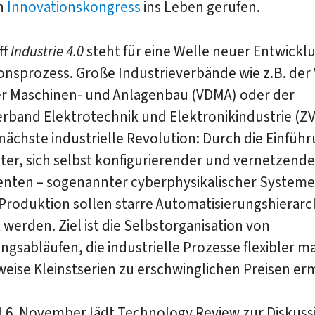
n
Innovationskongress
ins Leben gerufen.
ff
Industrie 4.0
steht für eine Welle neuer Entwickl
onsprozess. Große Industrieverbände wie z.B. der
r Maschinen- und Anlagenbau (VDMA) oder der
rband Elektrotechnik und Elektronikindustrie (ZV
 nächste industrielle Revolution: Durch die Einfüh
nter, sich selbst konfigurierender und vernetzende
ten – sogenannter cyberphysikalischer Systeme –
Produktion sollen starre Automatisierungshierarc
 werden. Ziel ist die Selbstorganisation von
ngsabläufen, die industrielle Prozesse flexibler 
weise Kleinstserien zu erschwinglichen Preisen er
d 6. November lädt Technology Review zur Diskuss