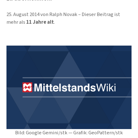
25. August 2014
von
Ralph Novak
Dieser Beitrag ist
mehr als
11 Jahre alt
.
Bild: Google Gemini/stk — Grafik: GeoPattern/stk