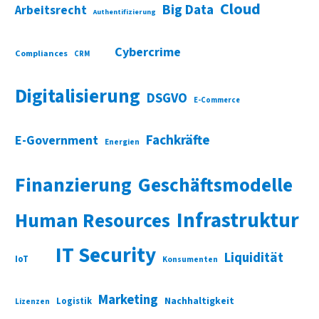
Cloud
Big Data
Arbeitsrecht
Authentifizierung
Cybercrime
Compliances
CRM
Digitalisierung
DSGVO
E-Commerce
Fachkräfte
E-Government
Energien
Finanzierung
Geschäftsmodelle
Infrastruktur
Human Resources
IT Security
Liquidität
IoT
Konsumenten
Marketing
Nachhaltigkeit
Logistik
Lizenzen