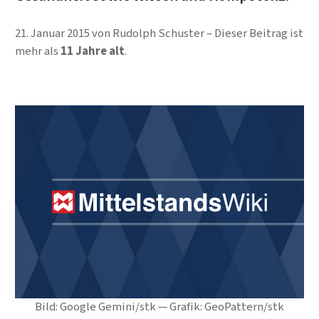
21. Januar 2015
von
Rudolph Schuster
Dieser Beitrag ist
mehr als
11 Jahre alt
.
Bild: Google Gemini/stk — Grafik: GeoPattern/stk