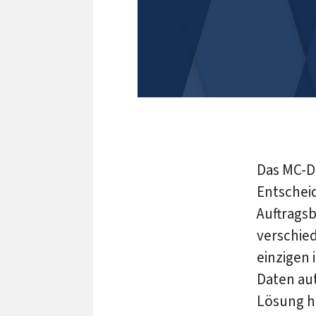
Das MC-D
Entschei
Auftragsb
verschie
einzigen 
Daten aut
Lösung hi