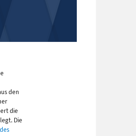
ie
 aus den
ner
ert die
egt. Die
 des