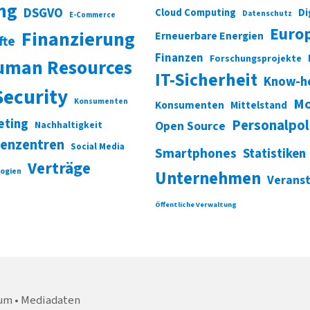
ung
DSGVO
Di
Cloud Computing
Datenschutz
E-Commerce
Euro
Finanzierung
Erneuerbare Energien
fte
Finanzen
Forschungsprojekte
uman Resources
IT-Sicherheit
Know-h
Security
Mo
Konsumenten
Konsumenten
Mittelstand
eting
Personalpol
Open Source
Nachhaltigkeit
enzentren
Social Media
Smartphones
Statistiken
Verträge
ogien
Unternehmen
Verans
Öffentliche Verwaltung
um
Mediadaten