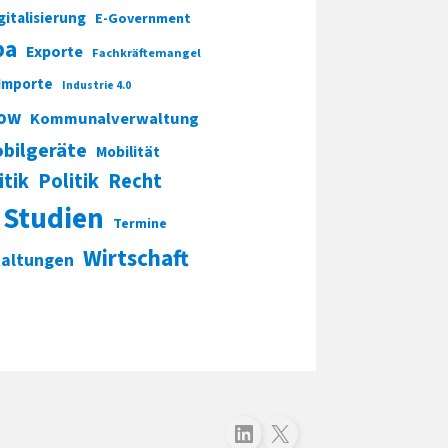
gitalisierung
E-Government
pa
Exporte
Fachkräftemangel
Importe
Industrie 4.0
ow
Kommunalverwaltung
bilgeräte
Mobilität
itik
Politik
Recht
Studien
Termine
Wirtschaft
taltungen
Folgen Sie uns auf LinkedIn
Folgen Sie uns auf X (Twitter)