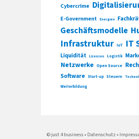
Digitalisier
Cybercrime
Fachkrä
E-Government
Energien
Geschäftsmodelle
H
Infrastruktur
IT 
IoT
Liquidität
Mark
Logistik
Lizenzen
Netzwerke
Rech
Open Source
Software
Start-up
Steuern
Technol
Weiterbildung
just 4 business
Datenschutz
Impress