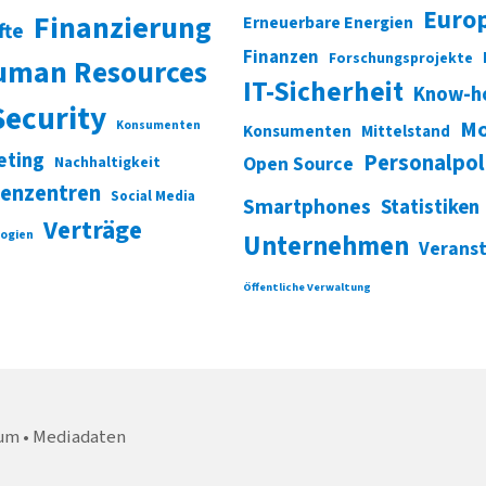
Euro
Finanzierung
Erneuerbare Energien
fte
Finanzen
Forschungsprojekte
uman Resources
IT-Sicherheit
Know-h
Security
Mo
Konsumenten
Konsumenten
Mittelstand
eting
Personalpol
Open Source
Nachhaltigkeit
enzentren
Social Media
Smartphones
Statistiken
Verträge
ogien
Unternehmen
Verans
Öffentliche Verwaltung
um
Mediadaten