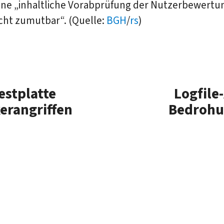
eine „inhaltliche Vorabprüfung der Nutzerbewertu
cht zumutbar“. (Quelle:
BGH
/
rs
)
estplatte
Logfile
erangriffen
Bedrohu