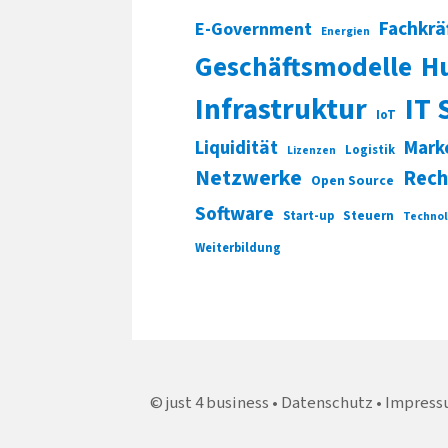
Fachkrä
E-Government
Energien
Geschäftsmodelle
H
Infrastruktur
IT 
IoT
Liquidität
Mark
Logistik
Lizenzen
Netzwerke
Rech
Open Source
Software
Start-up
Steuern
Technol
Weiterbildung
just 4 business
Datenschutz
Impress