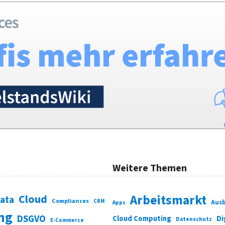
Weitere Themen
Cloud
Arbeitsmarkt
Data
Compliances
CRM
Ausb
Apps
ung
DSGVO
Di
Cloud Computing
Datenschutz
E-Commerce