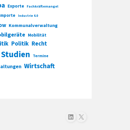
pa
Exporte
Fachkräftemangel
Importe
Industrie 4.0
ow
Kommunalverwaltung
bilgeräte
Mobilität
itik
Politik
Recht
Studien
Termine
Wirtschaft
taltungen
Folgen Sie uns auf LinkedIn
Folgen Sie uns auf X (Twitter)