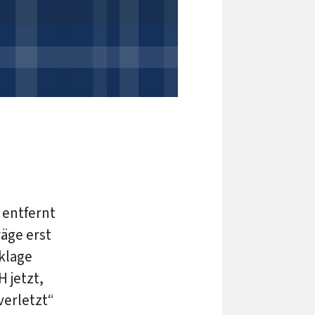
 entfernt
räge erst
sklage
H jetzt,
verletzt“